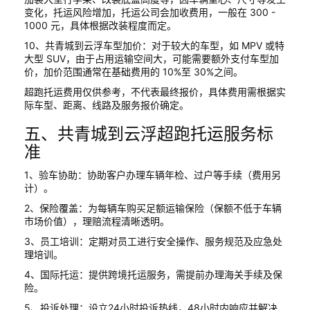
变化，托运风险增加，托运公司会加收费用，一般在 300 -
1000 元，具体根据改装程度而定。
10、共青城到云浮车型加价：对于较大的车型，如 MPV 或特
大型 SUV，由于占用运输空间大，可能需要额外支付车型加
价，加价范围通常在基础费用的 10%至 30%之间。
超跑托运费用仅供参考，不代表最终报价，具体费用需根据实
际车型、距离、线路及服务报价确定。
五、共青城到云浮超跑托运服务标
准
1、验车协助：协助客户办理车辆年检、过户等手续（费用另
计）。
2、保险覆盖：为每辆车购买足额运输保险（保额不低于车辆
市场价值），理赔流程清晰透明。
3、员工培训：定期对员工进行安全操作、服务规范及应急处
理培训。
4、国际托运：提供跨境托运服务，需提前办理海关手续及保
险。
5、投诉处理：设立24小时投诉热线，48小时内响应并解决