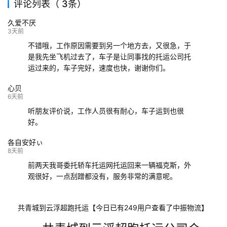
评论列表（ 3条）
139****9233
海口
成都
已发出
久爱不厌
132****9952
成都
玉林
已发车
3天前
不错哦，工作原因需要到另一个地方去，又很急，于
是我先坐飞机过去了，车子是让同事找的托运公司托
运过来的，车子完好，速度也快，谢谢你们。
心贝
6天前
听朋友评价说，工作人员很有耐心，车子运到也很
好。
各自安好ぃ
8天前
前两天我哥委托轿车托运网托运回来一辆福克斯，外
观很好，一点刮蹭都没有，服务非常的满意呢。
共青城到云浮超跑托运【今日已有249用户查看了中振物流】