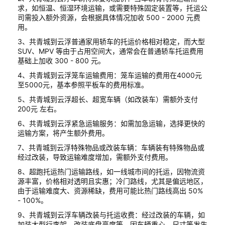
求，如恒温、恒湿环境运输，或需要特殊固定装置等，托运公
司需投入额外资源，会根据具体情况加收 500 - 2000 元费
用。
3、共青城到云浮普通家用轿车的托运价格相对稳定，而大型
SUV、MPV 等由于占用空间大，通常会在普通轿车托运费用
基础上加收 300 - 800 元。
4、共青城到云浮笼车运输费用：笼车运输的费用在4000元
至5000元，基本参照平板车的费用标准。
5、共青城到云浮超长、超宽车辆（如改装车）需额外支付
200元 左右。
6、共青城到云浮紧急运输服务：如需加急运输，选择更快的
运输方案，将产生额外费用。
7、共青城到云浮特殊物品或改装车辆：车辆装有特殊物品或
经过改装，导致运输难度增加，需额外支付费用。
8、超跑托运热门运输路线，如一线城市间的托运，因物流资
源丰富，价格相对透明且实惠；冷门路线，尤其是偏远地区，
由于运输难度大、资源稀缺，费用可能比热门路线高出 50%
- 100%。
9、共青城到云浮车辆改装与托运收费：经过改装的车辆，如
加装大型行李架、改装底盘高度等，因车辆重心、尺寸等发生