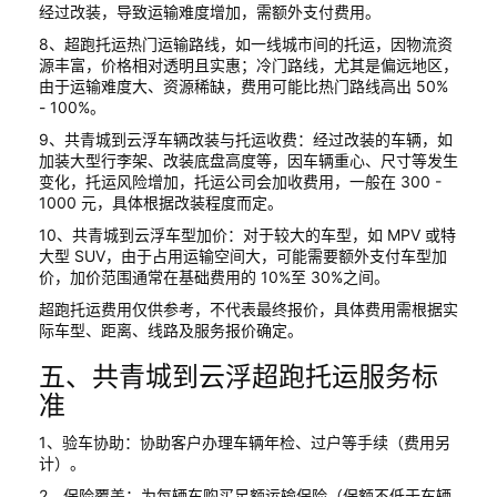
经过改装，导致运输难度增加，需额外支付费用。
8、超跑托运热门运输路线，如一线城市间的托运，因物流资
源丰富，价格相对透明且实惠；冷门路线，尤其是偏远地区，
由于运输难度大、资源稀缺，费用可能比热门路线高出 50%
- 100%。
9、共青城到云浮车辆改装与托运收费：经过改装的车辆，如
加装大型行李架、改装底盘高度等，因车辆重心、尺寸等发生
变化，托运风险增加，托运公司会加收费用，一般在 300 -
1000 元，具体根据改装程度而定。
10、共青城到云浮车型加价：对于较大的车型，如 MPV 或特
大型 SUV，由于占用运输空间大，可能需要额外支付车型加
价，加价范围通常在基础费用的 10%至 30%之间。
超跑托运费用仅供参考，不代表最终报价，具体费用需根据实
际车型、距离、线路及服务报价确定。
五、共青城到云浮超跑托运服务标
准
1、验车协助：协助客户办理车辆年检、过户等手续（费用另
计）。
2、保险覆盖：为每辆车购买足额运输保险（保额不低于车辆