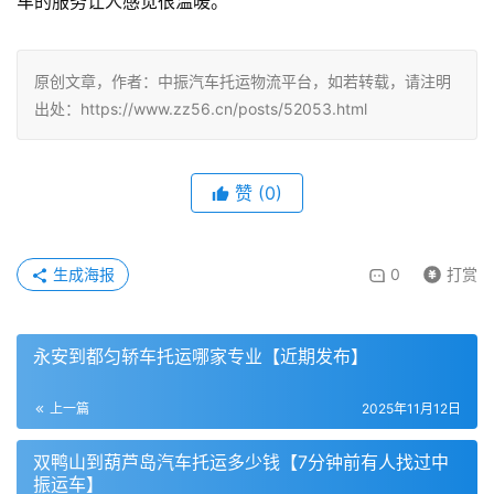
车的服务让人感觉很温暖。
原创文章，作者：中振汽车托运物流平台，如若转载，请注明
出处：https://www.zz56.cn/posts/52053.html
赞
(
0
)
生成海报
0
打赏
永安到都匀轿车托运哪家专业【近期发布】
上一篇
2025年11月12日
双鸭山到葫芦岛汽车托运多少钱【7分钟前有人找过中
振运车】