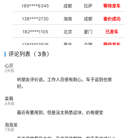
189****6345
成都
拉萨
等待发车
138****2730
海南
成都
查价成功
182****1105
北京
厦门
已发车
138****7926
重庆
合肥
等待发车
评论列表（ 3条）
139****9233
海口
成都
已发出
心贝
132****9952
成都
玉林
已发车
2天前
听朋友评价说，工作人员很有耐心，车子运到也很
好。
呆萌
4天前
最近有要用到，但是没太熟悉这块，价格便宜
泡泡龙
7天前