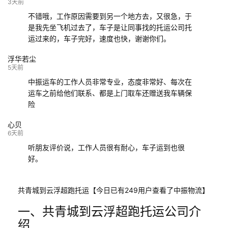
132****9952
成都
玉林
已发车
3天前
不错哦，工作原因需要到另一个地方去，又很急，于
是我先坐飞机过去了，车子是让同事找的托运公司托
运过来的，车子完好，速度也快，谢谢你们。
浮华若尘
5天前
中振运车的工作人员非常专业，态度非常好、每次在
运车之前给他们联系、都是上门取车还赠送我车辆保
险
心贝
6天前
听朋友评价说，工作人员很有耐心，车子运到也很
好。
共青城到云浮超跑托运【今日已有249用户查看了中振物流】
一、共青城到云浮超跑托运公司介
绍