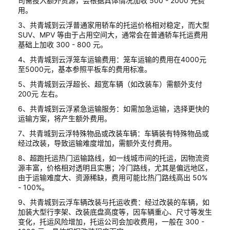
司需投入额外资源，会根据具体情况加收 500 - 2000 元费
用。
3、共青城到云浮普通家用轿车的托运价格相对稳定，而大型
SUV、MPV 等由于占用空间大，通常会在普通轿车托运费用
基础上加收 300 - 800 元。
4、共青城到云浮笼车运输费用：笼车运输的费用在4000元
至5000元，基本参照平板车的费用标准。
5、共青城到云浮超长、超宽车辆（如改装车）需额外支付
200元 左右。
6、共青城到云浮紧急运输服务：如需加急运输，选择更快的
运输方案，将产生额外费用。
7、共青城到云浮特殊物品或改装车辆：车辆装有特殊物品或
经过改装，导致运输难度增加，需额外支付费用。
8、超跑托运热门运输路线，如一线城市间的托运，因物流资
源丰富，价格相对透明且实惠；冷门路线，尤其是偏远地区，
由于运输难度大、资源稀缺，费用可能比热门路线高出 50%
- 100%。
9、共青城到云浮车辆改装与托运收费：经过改装的车辆，如
加装大型行李架、改装底盘高度等，因车辆重心、尺寸等发生
变化，托运风险增加，托运公司会加收费用，一般在 300 -