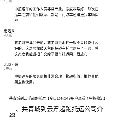
132****9952
成都
玉林
已发车
1天前
中振运车的工作人员非常专业，态度非常好、每次在
运车之前给他们联系、都是上门取车还赠送我车辆保
险
泡泡龙
4天前
我老哥推荐我去的，我老哥是那种一般不喜欢说什么
好的，这次居然破天荒的把轿车托运网夸了一遍，看
这态度我赶紧把车交给了轿车托运网，很放心
北城不夏
7天前
中振运车的服务价格非常合理，物超所值，推荐其他
朋友也使用。
共青城到云浮超跑托运【今日已有249用户查看了中振物流】
一、共青城到云浮超跑托运公司介
绍