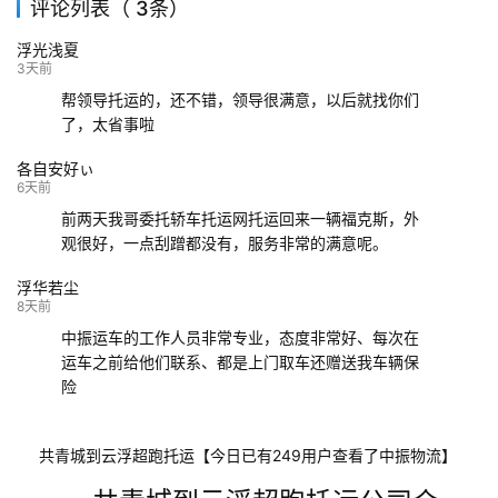
评论列表（ 3条）
139****9233
海口
成都
已发出
浮光浅夏
132****9952
成都
玉林
已发车
3天前
帮领导托运的，还不错，领导很满意，以后就找你们
了，太省事啦
各自安好ぃ
6天前
前两天我哥委托轿车托运网托运回来一辆福克斯，外
观很好，一点刮蹭都没有，服务非常的满意呢。
浮华若尘
8天前
中振运车的工作人员非常专业，态度非常好、每次在
运车之前给他们联系、都是上门取车还赠送我车辆保
险
共青城到云浮超跑托运【今日已有249用户查看了中振物流】