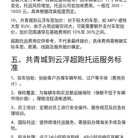
变化，托运风险增加，托运公司会加收费用，一般在 300 -
1000 元，具体根据改装程度而定。
10、共青城到云浮车型加价：对于较大的车型，如 MPV 或特
大型 SUV，由于占用运输空间大，可能需要额外支付车型加
价，加价范围通常在基础费用的 10%至 30%之间。
超跑托运费用仅供参考，不代表最终报价，具体费用需根据实
际车型、距离、线路及服务报价确定。
五、共青城到云浮超跑托运服务标
准
1、验车协助：协助客户办理车辆年检、过户等手续（费用另
计）。
2、保险覆盖：为每辆车购买足额运输保险（保额不低于车辆
市场价值），理赔流程清晰透明。
3、员工培训：定期对员工进行安全操作、服务规范及应急处
理培训。
4、国际托运：提供跨境托运服务，需提前办理海关手续及保
险。
5、投诉处理：设立24小时投诉热线，48小时内响应并解决