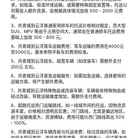
求，如恒温、恒湿环境运输，或需要特殊固定装置等，托运公
司需投入额外资源，会根据具体情况加收 500 - 2000 元费
用。
3、共青城到云浮普通家用轿车的托运价格相对稳定，而大型
SUV、MPV 等由于占用空间大，通常会在普通轿车托运费用
基础上加收 300 - 800 元。
4、共青城到云浮笼车运输费用：笼车运输的费用在4000元
至5000元，基本参照平板车的费用标准。
5、共青城到云浮超长、超宽车辆（如改装车）需额外支付
200元 左右。
6、共青城到云浮紧急运输服务：如需加急运输，选择更快的
运输方案，将产生额外费用。
7、共青城到云浮特殊物品或改装车辆：车辆装有特殊物品或
经过改装，导致运输难度增加，需额外支付费用。
8、超跑托运热门运输路线，如一线城市间的托运，因物流资
源丰富，价格相对透明且实惠；冷门路线，尤其是偏远地区，
由于运输难度大、资源稀缺，费用可能比热门路线高出 50%
- 100%。
9、共青城到云浮车辆改装与托运收费：经过改装的车辆，如
加装大型行李架、改装底盘高度等，因车辆重心、尺寸等发生