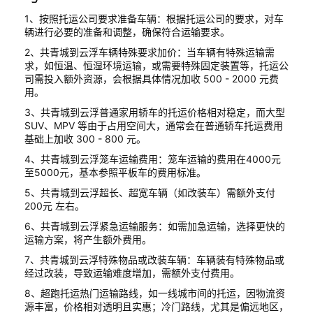
1、按照托运公司要求准备车辆：根据托运公司的要求，对车
辆进行必要的准备和调整，确保符合运输要求。
2、共青城到云浮车辆特殊要求加价：当车辆有特殊运输需
求，如恒温、恒湿环境运输，或需要特殊固定装置等，托运公
司需投入额外资源，会根据具体情况加收 500 - 2000 元费
用。
3、共青城到云浮普通家用轿车的托运价格相对稳定，而大型
SUV、MPV 等由于占用空间大，通常会在普通轿车托运费用
基础上加收 300 - 800 元。
4、共青城到云浮笼车运输费用：笼车运输的费用在4000元
至5000元，基本参照平板车的费用标准。
5、共青城到云浮超长、超宽车辆（如改装车）需额外支付
200元 左右。
6、共青城到云浮紧急运输服务：如需加急运输，选择更快的
运输方案，将产生额外费用。
7、共青城到云浮特殊物品或改装车辆：车辆装有特殊物品或
经过改装，导致运输难度增加，需额外支付费用。
8、超跑托运热门运输路线，如一线城市间的托运，因物流资
源丰富，价格相对透明且实惠；冷门路线，尤其是偏远地区，