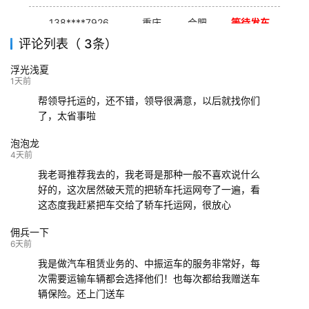
138****7926
重庆
合肥
等待发车
评论列表（ 3条）
139****9233
海口
成都
已发出
浮光浅夏
132****9952
成都
玉林
已发车
1天前
帮领导托运的，还不错，领导很满意，以后就找你们
了，太省事啦
泡泡龙
4天前
我老哥推荐我去的，我老哥是那种一般不喜欢说什么
好的，这次居然破天荒的把轿车托运网夸了一遍，看
这态度我赶紧把车交给了轿车托运网，很放心
佣兵一下
6天前
我是做汽车租赁业务的、中振运车的服务非常好，每
次需要运输车辆都会选择他们！也每次都给我赠送车
辆保险。还上门送车