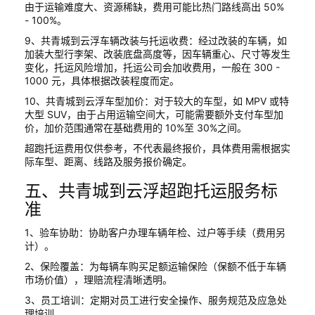
由于运输难度大、资源稀缺，费用可能比热门路线高出 50%
- 100%。
9、共青城到云浮车辆改装与托运收费：经过改装的车辆，如
加装大型行李架、改装底盘高度等，因车辆重心、尺寸等发生
变化，托运风险增加，托运公司会加收费用，一般在 300 -
1000 元，具体根据改装程度而定。
10、共青城到云浮车型加价：对于较大的车型，如 MPV 或特
大型 SUV，由于占用运输空间大，可能需要额外支付车型加
价，加价范围通常在基础费用的 10%至 30%之间。
超跑托运费用仅供参考，不代表最终报价，具体费用需根据实
际车型、距离、线路及服务报价确定。
五、共青城到云浮超跑托运服务标
准
1、验车协助：协助客户办理车辆年检、过户等手续（费用另
计）。
2、保险覆盖：为每辆车购买足额运输保险（保额不低于车辆
市场价值），理赔流程清晰透明。
3、员工培训：定期对员工进行安全操作、服务规范及应急处
理培训。