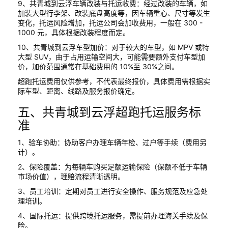
9、共青城到云浮车辆改装与托运收费：经过改装的车辆，如
加装大型行李架、改装底盘高度等，因车辆重心、尺寸等发生
变化，托运风险增加，托运公司会加收费用，一般在 300 -
1000 元，具体根据改装程度而定。
10、共青城到云浮车型加价：对于较大的车型，如 MPV 或特
大型 SUV，由于占用运输空间大，可能需要额外支付车型加
价，加价范围通常在基础费用的 10%至 30%之间。
超跑托运费用仅供参考，不代表最终报价，具体费用需根据实
际车型、距离、线路及服务报价确定。
五、共青城到云浮超跑托运服务标
准
1、验车协助：协助客户办理车辆年检、过户等手续（费用另
计）。
2、保险覆盖：为每辆车购买足额运输保险（保额不低于车辆
市场价值），理赔流程清晰透明。
3、员工培训：定期对员工进行安全操作、服务规范及应急处
理培训。
4、国际托运：提供跨境托运服务，需提前办理海关手续及保
险。