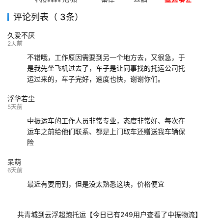
138****7926
重庆
合肥
等待发车
评论列表（ 3条）
139****9233
海口
成都
已发出
久爱不厌
132****9952
成都
玉林
已发车
2天前
不错哦，工作原因需要到另一个地方去，又很急，于
是我先坐飞机过去了，车子是让同事找的托运公司托
运过来的，车子完好，速度也快，谢谢你们。
浮华若尘
5天前
中振运车的工作人员非常专业，态度非常好、每次在
运车之前给他们联系、都是上门取车还赠送我车辆保
险
呆萌
6天前
最近有要用到，但是没太熟悉这块，价格便宜
共青城到云浮超跑托运【今日已有249用户查看了中振物流】