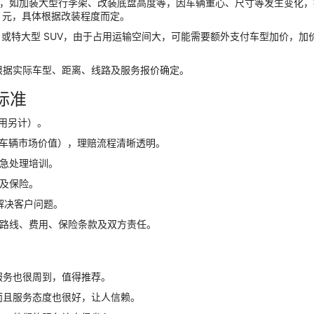
辆，如加装大型行李架、改装底盘高度等，因车辆重心、尺寸等发生变化，
00 元，具体根据改装程度而定。
V 或特大型 SUV，由于占用运输空间大，可能需要额外支付车型加价，加
根据实际车型、距离、线路及服务报价确定。
标准
用另计）。
于车辆市场价值），理赔流程清晰透明。
急处理培训。
及保险。
解决客户问题。
运路线、费用、保险条款及双方责任。
服务也很周到，值得推荐。
而且服务态度也很好，让人信赖。