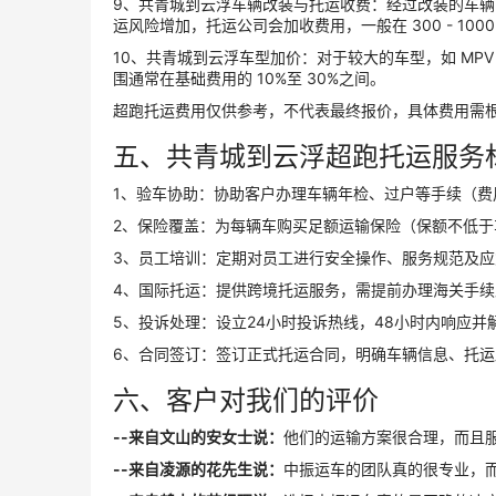
9、共青城到云浮车辆改装与托运收费：经过改装的车
运风险增加，托运公司会加收费用，一般在 300 - 10
10、共青城到云浮车型加价：对于较大的车型，如 MP
围通常在基础费用的 10%至 30%之间。
超跑托运费用仅供参考，不代表最终报价，具体费用需
五、共青城到云浮超跑托运服务
1、验车协助：协助客户办理车辆年检、过户等手续（费
2、保险覆盖：为每辆车购买足额运输保险（保额不低
3、员工培训：定期对员工进行安全操作、服务规范及应
4、国际托运：提供跨境托运服务，需提前办理海关手续
5、投诉处理：设立24小时投诉热线，48小时内响应并
6、合同签订：签订正式托运合同，明确车辆信息、托
六、客户对我们的评价
--来自文山的安女士说：
他们的运输方案很合理，而且
--来自凌源的花先生说：
中振运车的团队真的很专业，