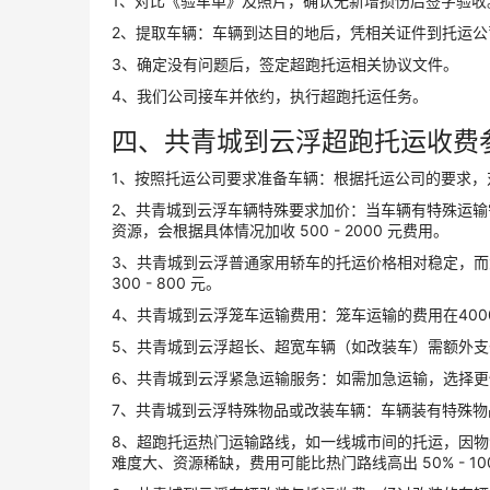
1、对比《验车单》及照片，确认无新增损伤后签字验收
2、提取车辆：车辆到达目的地后，凭相关证件到托运
3、确定没有问题后，签定超跑托运相关协议文件。
4、我们公司接车并依约，执行超跑托运任务。
四、共青城到云浮超跑托运收费
1、按照托运公司要求准备车辆：根据托运公司的要求
2、共青城到云浮车辆特殊要求加价：当车辆有特殊运
资源，会根据具体情况加收 500 - 2000 元费用。
3、共青城到云浮普通家用轿车的托运价格相对稳定，而大
300 - 800 元。
4、共青城到云浮笼车运输费用：笼车运输的费用在400
5、共青城到云浮超长、超宽车辆（如改装车）需额外支付
6、共青城到云浮紧急运输服务：如需加急运输，选择
7、共青城到云浮特殊物品或改装车辆：车辆装有特殊
8、超跑托运热门运输路线，如一线城市间的托运，因
难度大、资源稀缺，费用可能比热门路线高出 50% - 10