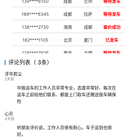
139****6150
成都
兰州
等待发车
189****6345
成都
拉萨
等待发车
138****2730
海南
成都
查价成功
182****1105
北京
厦门
已发车
138****7926
重庆
合肥
等待发车
评论列表（ 3条）
139****9233
海口
成都
已发出
浮华若尘
132****9952
成都
玉林
已发车
2天前
中振运车的工作人员非常专业，态度非常好、每次在
运车之前给他们联系、都是上门取车还赠送我车辆保
险
心贝
4天前
听朋友评价说，工作人员很有耐心，车子运到也很
好。