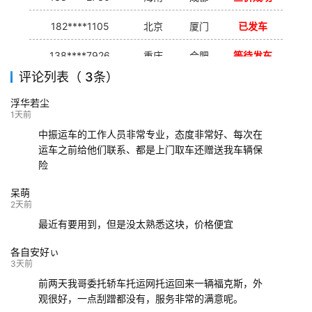
182****1105
北京
厦门
已发车
138****7926
重庆
合肥
等待发车
评论列表（ 3条）
139****9233
海口
成都
已发出
浮华若尘
132****9952
成都
玉林
已发车
1天前
中振运车的工作人员非常专业，态度非常好、每次在
运车之前给他们联系、都是上门取车还赠送我车辆保
险
呆萌
2天前
最近有要用到，但是没太熟悉这块，价格便宜
各自安好ぃ
3天前
前两天我哥委托轿车托运网托运回来一辆福克斯，外
观很好，一点刮蹭都没有，服务非常的满意呢。