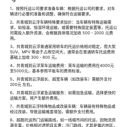
1、按照托运公司要求准备车辆：根据托运公司的要求，对车
辆进行必要的准备和调整，确保符合运输要求。
2、共青城到云浮车辆特殊要求加价：当车辆有特殊运输需
求，如恒温、恒湿环境运输，或需要特殊固定装置等，托运公
司需投入额外资源，会根据具体情况加收 500 - 2000 元费
用。
3、共青城到云浮普通家用轿车的托运价格相对稳定，而大型
SUV、MPV 等由于占用空间大，通常会在普通轿车托运费用
基础上加收 300 - 800 元。
4、共青城到云浮笼车运输费用：笼车运输的费用在4000元
至5000元，基本参照平板车的费用标准。
5、共青城到云浮超长、超宽车辆（如改装车）需额外支付
200元 左右。
6、共青城到云浮紧急运输服务：如需加急运输，选择更快的
运输方案，将产生额外费用。
7、共青城到云浮特殊物品或改装车辆：车辆装有特殊物品或
经过改装，导致运输难度增加，需额外支付费用。
8、超跑托运热门运输路线，如一线城市间的托运，因物流资
源丰富，价格相对透明且实惠；冷门路线，尤其是偏远地区，