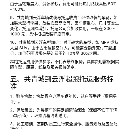
由于运输难度大、资源稀缺，费用可能比热门路线高出 50%
- 100%。
9、共青城到云浮车辆改装与托运收费：经过改装的车辆，如
加装大型行李架、改装底盘高度等，因车辆重心、尺寸等发生
变化，托运风险增加，托运公司会加收费用，一般在 300 -
1000 元，具体根据改装程度而定。
10、共青城到云浮车型加价：对于较大的车型，如 MPV 或特
大型 SUV，由于占用运输空间大，可能需要额外支付车型加
价，加价范围通常在基础费用的 10%至 30%之间。
超跑托运费用仅供参考，不代表最终报价，具体费用需根据实
际车型、距离、线路及服务报价确定。
五、共青城到云浮超跑托运服务标
准
1、验车协助：协助客户办理车辆年检、过户等手续（费用另
计）。
2、保险覆盖：为每辆车购买足额运输保险（保额不低于车辆
市场价值），理赔流程清晰透明。
3、员工培训：定期对员工进行安全操作、服务规范及应急处