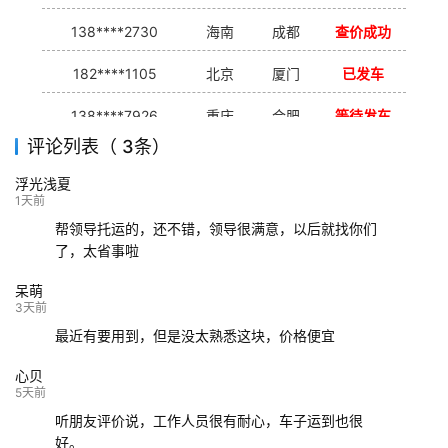
138****2730
海南
成都
查价成功
182****1105
北京
厦门
已发车
138****7926
重庆
合肥
等待发车
评论列表（ 3条）
139****9233
海口
成都
已发出
浮光浅夏
132****9952
成都
玉林
已发车
1天前
帮领导托运的，还不错，领导很满意，以后就找你们
了，太省事啦
呆萌
3天前
最近有要用到，但是没太熟悉这块，价格便宜
心贝
5天前
听朋友评价说，工作人员很有耐心，车子运到也很
好。