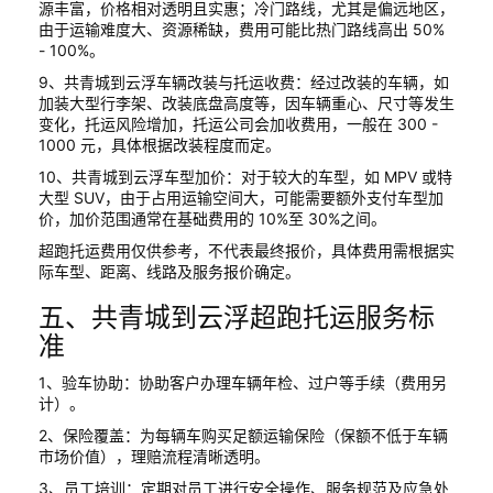
源丰富，价格相对透明且实惠；冷门路线，尤其是偏远地区，
由于运输难度大、资源稀缺，费用可能比热门路线高出 50%
- 100%。
9、共青城到云浮车辆改装与托运收费：经过改装的车辆，如
加装大型行李架、改装底盘高度等，因车辆重心、尺寸等发生
变化，托运风险增加，托运公司会加收费用，一般在 300 -
1000 元，具体根据改装程度而定。
10、共青城到云浮车型加价：对于较大的车型，如 MPV 或特
大型 SUV，由于占用运输空间大，可能需要额外支付车型加
价，加价范围通常在基础费用的 10%至 30%之间。
超跑托运费用仅供参考，不代表最终报价，具体费用需根据实
际车型、距离、线路及服务报价确定。
五、共青城到云浮超跑托运服务标
准
1、验车协助：协助客户办理车辆年检、过户等手续（费用另
计）。
2、保险覆盖：为每辆车购买足额运输保险（保额不低于车辆
市场价值），理赔流程清晰透明。
3、员工培训：定期对员工进行安全操作、服务规范及应急处