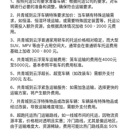
1、按照托运公司要求准备车辆：根据托运公司的要求，对车
辆进行必要的准备和调整，确保符合运输要求。
2、共青城到云浮车辆特殊要求加价：当车辆有特殊运输需
求，如恒温、恒湿环境运输，或需要特殊固定装置等，托运公
司需投入额外资源，会根据具体情况加收 500 - 2000 元费
用。
3、共青城到云浮普通家用轿车的托运价格相对稳定，而大型
SUV、MPV 等由于占用空间大，通常会在普通轿车托运费用
基础上加收 300 - 800 元。
4、共青城到云浮笼车运输费用：笼车运输的费用在4000元
至5000元，基本参照平板车的费用标准。
5、共青城到云浮超长、超宽车辆（如改装车）需额外支付
200元 左右。
6、共青城到云浮紧急运输服务：如需加急运输，选择更快的
运输方案，将产生额外费用。
7、共青城到云浮特殊物品或改装车辆：车辆装有特殊物品或
经过改装，导致运输难度增加，需额外支付费用。
8、超跑托运热门运输路线，如一线城市间的托运，因物流资
源丰富，价格相对透明且实惠；冷门路线，尤其是偏远地区，
由于运输难度大、资源稀缺，费用可能比热门路线高出 50%