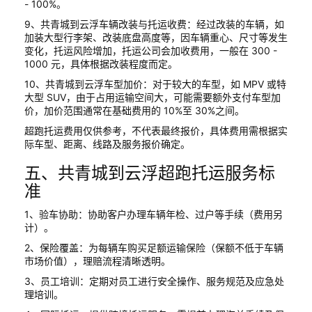
- 100%。
9、共青城到云浮车辆改装与托运收费：经过改装的车辆，如
加装大型行李架、改装底盘高度等，因车辆重心、尺寸等发生
变化，托运风险增加，托运公司会加收费用，一般在 300 -
1000 元，具体根据改装程度而定。
10、共青城到云浮车型加价：对于较大的车型，如 MPV 或特
大型 SUV，由于占用运输空间大，可能需要额外支付车型加
价，加价范围通常在基础费用的 10%至 30%之间。
超跑托运费用仅供参考，不代表最终报价，具体费用需根据实
际车型、距离、线路及服务报价确定。
五、共青城到云浮超跑托运服务标
准
1、验车协助：协助客户办理车辆年检、过户等手续（费用另
计）。
2、保险覆盖：为每辆车购买足额运输保险（保额不低于车辆
市场价值），理赔流程清晰透明。
3、员工培训：定期对员工进行安全操作、服务规范及应急处
理培训。