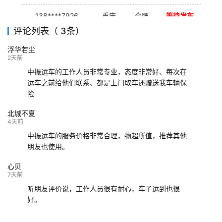
138****7926
重庆
合肥
等待发车
评论列表（ 3条）
139****9233
海口
成都
已发出
浮华若尘
132****9952
成都
玉林
已发车
2天前
中振运车的工作人员非常专业，态度非常好、每次在
运车之前给他们联系、都是上门取车还赠送我车辆保
险
北城不夏
4天前
中振运车的服务价格非常合理，物超所值，推荐其他
朋友也使用。
心贝
7天前
听朋友评价说，工作人员很有耐心，车子运到也很
好。