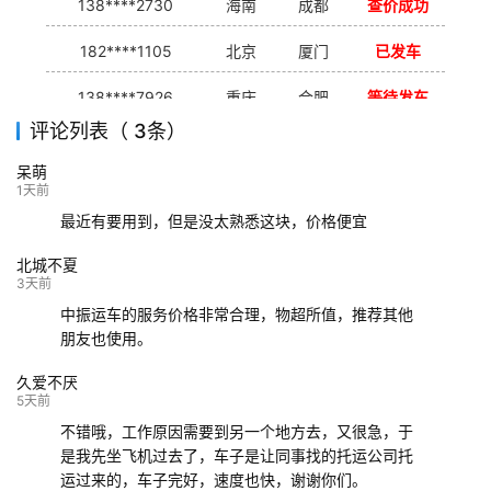
138****2730
海南
成都
查价成功
182****1105
北京
厦门
已发车
138****7926
重庆
合肥
等待发车
评论列表（ 3条）
139****9233
海口
成都
已发出
呆萌
132****9952
成都
玉林
已发车
1天前
最近有要用到，但是没太熟悉这块，价格便宜
北城不夏
3天前
中振运车的服务价格非常合理，物超所值，推荐其他
朋友也使用。
久爱不厌
5天前
不错哦，工作原因需要到另一个地方去，又很急，于
是我先坐飞机过去了，车子是让同事找的托运公司托
运过来的，车子完好，速度也快，谢谢你们。