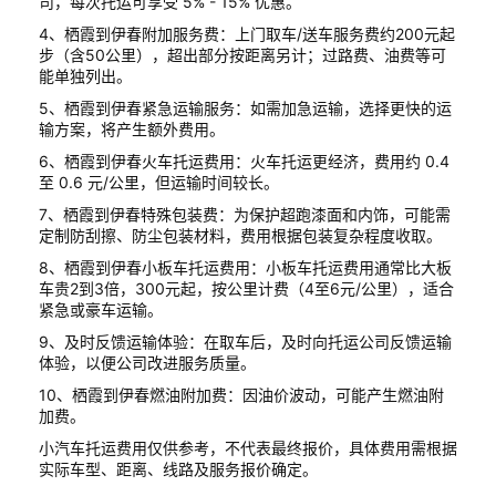
司，每次托运可享受 5% - 15% 优惠。
4、栖霞到伊春附加服务费：上门取车/送车服务费约200元起
步（含50公里），超出部分按距离另计；过路费、油费等可
能单独列出。
5、栖霞到伊春紧急运输服务：如需加急运输，选择更快的运
输方案，将产生额外费用。
6、栖霞到伊春火车托运费用：火车托运更经济，费用约 0.4
至 0.6 元/公里，但运输时间较长。
7、栖霞到伊春特殊包装费：为保护超跑漆面和内饰，可能需
定制防刮擦、防尘包装材料，费用根据包装复杂程度收取。
8、栖霞到伊春小板车托运费用：小板车托运费用通常比大板
车贵2到3倍，300元起，按公里计费（4至6元/公里），适合
紧急或豪车运输。
9、及时反馈运输体验：在取车后，及时向托运公司反馈运输
体验，以便公司改进服务质量。
10、栖霞到伊春燃油附加费：因油价波动，可能产生燃油附
加费。
小汽车托运费用仅供参考，不代表最终报价，具体费用需根据
实际车型、距离、线路及服务报价确定。