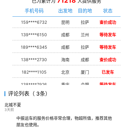
71218
已为累计为
人提供服务
手机号码
出发地
目的地
状态
159****6732
昆明
拉萨
查价成功
139****6150
成都
兰州
等待发车
189****6345
成都
拉萨
等待发车
138****2730
海南
成都
查价成功
182****1105
北京
厦门
已发车
138****7926
重庆
合肥
等待发车
评论列表（ 3条）
139****9233
海口
成都
已发出
北城不夏
132****9952
成都
玉林
已发车
3天前
中振运车的服务价格非常合理，物超所值，推荐其他
朋友也使用。