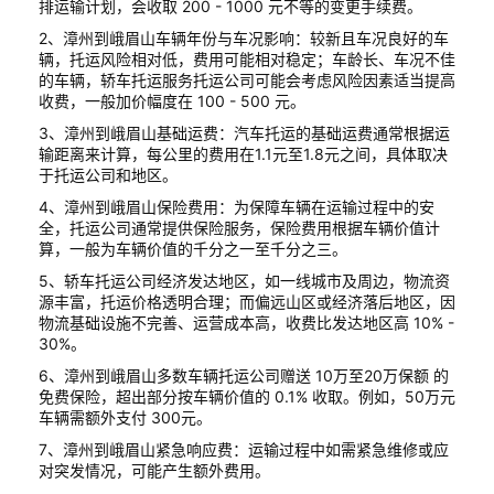
排运输计划，会收取 200 - 1000 元不等的变更手续费。
2、漳州到峨眉山车辆年份与车况影响：较新且车况良好的车
辆，托运风险相对低，费用可能相对稳定；车龄长、车况不佳
的车辆，轿车托运服务托运公司可能会考虑风险因素适当提高
收费，一般加价幅度在 100 - 500 元。
3、漳州到峨眉山基础运费：汽车托运的基础运费通常根据运
输距离来计算，每公里的费用在1.1元至1.8元之间，具体取决
于托运公司和地区。
4、漳州到峨眉山保险费用：为保障车辆在运输过程中的安
全，托运公司通常提供保险服务，保险费用根据车辆价值计
算，一般为车辆价值的千分之一至千分之三。
5、轿车托运公司经济发达地区，如一线城市及周边，物流资
源丰富，托运价格透明合理；而偏远山区或经济落后地区，因
物流基础设施不完善、运营成本高，收费比发达地区高 10% -
30%。
6、漳州到峨眉山多数车辆托运公司赠送 10万至20万保额 的
免费保险，超出部分按车辆价值的 0.1% 收取。例如，50万元
车辆需额外支付 300元。
7、漳州到峨眉山紧急响应费：运输过程中如需紧急维修或应
对突发情况，可能产生额外费用。