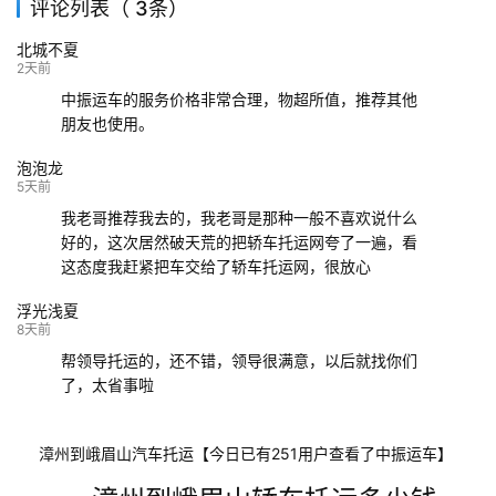
评论列表（ 3条）
139****9233
海口
成都
已发出
北城不夏
132****9952
成都
玉林
已发车
2天前
中振运车的服务价格非常合理，物超所值，推荐其他
朋友也使用。
泡泡龙
5天前
我老哥推荐我去的，我老哥是那种一般不喜欢说什么
好的，这次居然破天荒的把轿车托运网夸了一遍，看
这态度我赶紧把车交给了轿车托运网，很放心
浮光浅夏
8天前
帮领导托运的，还不错，领导很满意，以后就找你们
了，太省事啦
漳州到峨眉山汽车托运【今日已有251用户查看了中振运车】