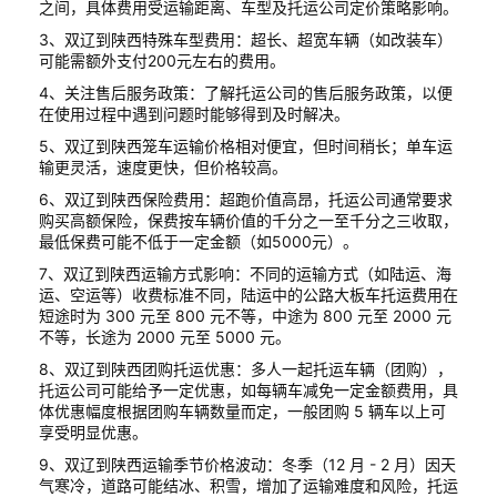
之间，具体费用受运输距离、车型及托运公司定价策略影响。
3、双辽到陕西特殊车型费用：超长、超宽车辆（如改装车）
可能需额外支付200元左右的费用。
4、关注售后服务政策：了解托运公司的售后服务政策，以便
在使用过程中遇到问题时能够得到及时解决。
5、双辽到陕西笼车运输价格相对便宜，但时间稍长；单车运
输更灵活，速度更快，但价格较高。
6、双辽到陕西保险费用：超跑价值高昂，托运公司通常要求
购买高额保险，保费按车辆价值的千分之一至千分之三收取，
最低保费可能不低于一定金额（如5000元）。
7、双辽到陕西运输方式影响：不同的运输方式（如陆运、海
运、空运等）收费标准不同，陆运中的公路大板车托运费用在
短途时为 300 元至 800 元不等，中途为 800 元至 2000 元
不等，长途为 2000 元至 5000 元。
8、双辽到陕西团购托运优惠：多人一起托运车辆（团购），
托运公司可能给予一定优惠，如每辆车减免一定金额费用，具
体优惠幅度根据团购车辆数量而定，一般团购 5 辆车以上可
享受明显优惠。
9、双辽到陕西运输季节价格波动：冬季（12 月 - 2 月）因天
气寒冷，道路可能结冰、积雪，增加了运输难度和风险，托运