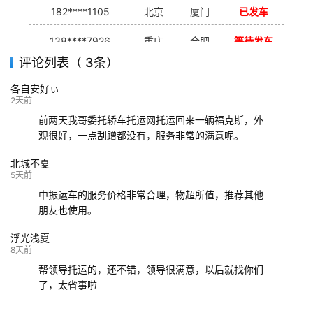
182****1105
北京
厦门
已发车
138****7926
重庆
合肥
等待发车
评论列表（ 3条）
139****9233
海口
成都
已发出
各自安好ぃ
132****9952
成都
玉林
已发车
2天前
前两天我哥委托轿车托运网托运回来一辆福克斯，外
观很好，一点刮蹭都没有，服务非常的满意呢。
北城不夏
5天前
中振运车的服务价格非常合理，物超所值，推荐其他
朋友也使用。
浮光浅夏
8天前
帮领导托运的，还不错，领导很满意，以后就找你们
了，太省事啦