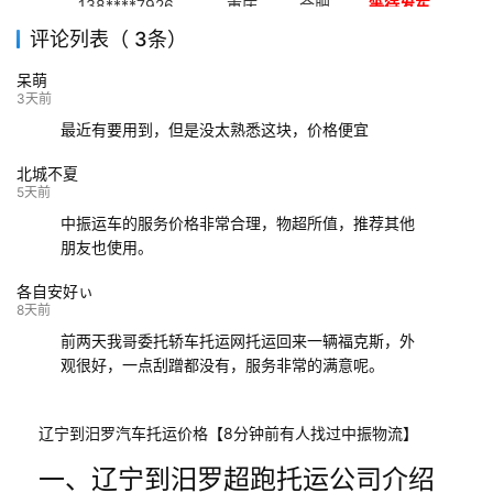
138****7926
重庆
合肥
等待发车
评论列表（ 3条）
139****9233
海口
成都
已发出
呆萌
132****9952
成都
玉林
已发车
3天前
最近有要用到，但是没太熟悉这块，价格便宜
北城不夏
5天前
中振运车的服务价格非常合理，物超所值，推荐其他
朋友也使用。
各自安好ぃ
8天前
前两天我哥委托轿车托运网托运回来一辆福克斯，外
观很好，一点刮蹭都没有，服务非常的满意呢。
辽宁到汨罗汽车托运价格【8分钟前有人找过中振物流】
一、辽宁到汨罗超跑托运公司介绍