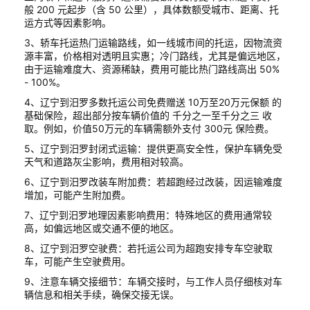
般 200 元起步（含 50 公里），具体数额受城市、距离、托
运方式等因素影响。
3、轿车托运热门运输路线，如一线城市间的托运，因物流资
源丰富，价格相对透明且实惠；冷门路线，尤其是偏远地区，
由于运输难度大、资源稀缺，费用可能比热门路线高出 50%
- 100%。
4、辽宁到汨罗多数托运公司免费赠送 10万至20万元保额 的
基础保险，超出部分按车辆价值的 千分之一至千分之三 收
取。例如，价值50万元的车辆需额外支付 300元 保险费。
5、辽宁到汨罗封闭式运输：提供更高安全性，保护车辆免受
天气和道路灰尘影响，费用相对较高。
6、辽宁到汨罗改装车附加费：若超跑经过改装，因运输难度
增加，可能产生附加费。
7、辽宁到汨罗地理因素影响费用：特殊地区的费用通常较
高，如偏远地区或交通不便的地区。
8、辽宁到汨罗空驶费：若托运公司为超跑安排专车空驶取
车，可能产生空驶费用。
9、注意车辆交接细节：车辆交接时，与工作人员仔细核对车
辆信息和相关手续，确保交接无误。