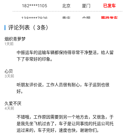
182****1105
北京
厦门
已发车
138****7926
重庆
合肥
等待发车
评论列表（ 3条）
139****9233
海口
成都
已发出
烟织青萝梦
132****9952
成都
玉林
已发车
1天前
中振运车的运输车辆都保持得非常干净整洁，给人留
下了非常好的印象。
心贝
3天前
听朋友评价说，工作人员很有耐心，车子运到也很
好。
久爱不厌
4天前
不错哦，工作原因需要到另一个地方去，又很急，于
是我先坐飞机过去了，车子是让同事找的托运公司托
运过来的，车子完好，速度也快，谢谢你们。