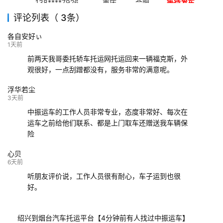
138****7926
重庆
合肥
等待发车
评论列表（ 3条）
139****9233
海口
成都
已发出
各自安好ぃ
132****9952
成都
玉林
已发车
1天前
前两天我哥委托轿车托运网托运回来一辆福克斯，外
观很好，一点刮蹭都没有，服务非常的满意呢。
浮华若尘
3天前
中振运车的工作人员非常专业，态度非常好、每次在
运车之前给他们联系、都是上门取车还赠送我车辆保
险
心贝
6天前
听朋友评价说，工作人员很有耐心，车子运到也很
好。
绍兴到烟台汽车托运平台【4分钟前有人找过中振运车】