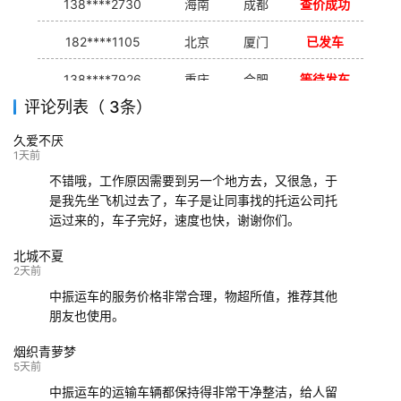
138****2730
海南
成都
查价成功
182****1105
北京
厦门
已发车
138****7926
重庆
合肥
等待发车
评论列表（ 3条）
139****9233
海口
成都
已发出
久爱不厌
132****9952
成都
玉林
已发车
1天前
不错哦，工作原因需要到另一个地方去，又很急，于
是我先坐飞机过去了，车子是让同事找的托运公司托
运过来的，车子完好，速度也快，谢谢你们。
北城不夏
2天前
中振运车的服务价格非常合理，物超所值，推荐其他
朋友也使用。
烟织青萝梦
5天前
中振运车的运输车辆都保持得非常干净整洁，给人留