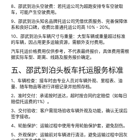
8、邵武到泊头空驶费：若托运公司为超跑安排专车空驶取
车，可能产生空驶费用。
9、邵武到泊头知名品牌托运公司凭借优质服务、完善保障体
系和良好口碑，收费比普通托运公司高 10% - 20%。
10、邵武到泊头车辆尺寸与重量：大型车辆或重量超过标准
的车辆，因占用更多运输资源，需额外支付费用。
汽车托运价格费用仅供参考，不代表最终报价，具体费用需根
据实际车型、距离、线路及服务报价确定。
五、邵武到泊头板车托运服务标准
1、车辆检查：接车时由专业人员对车辆外观、里程表、油
量、随车物品等进行详细记录并拍照存档。
2、准时交付：承诺按时送达，超时按合同约定赔偿（如每日
赔偿托运费的1%）。
3、交付验收：客户需现场验收车辆外观及功能，确认无误后
签字接收。
4、轮胎保护：运输过程中使用专用轮胎保护套，避免刮伤。
5、外观保护：运输前对车辆进行清洁，避免运输过程中因灰