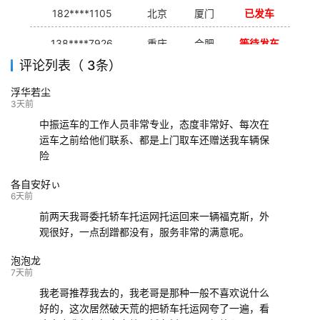
182****1105
北京
厦门
已发车
138****7926
重庆
合肥
等待发车
评论列表（ 3条）
139****9233
海口
成都
已发出
浮华若尘
132****9952
成都
玉林
已发车
3天前
中振运车的工作人员非常专业，态度非常好、每次在
运车之前给他们联系、都是上门取车还赠送我车辆保
险
各自安好ぃ
6天前
前两天我哥委托轿车托运网托运回来一辆福克斯，外
观很好，一点刮蹭都没有，服务非常的满意呢。
泡泡龙
7天前
我老哥推荐我去的，我老哥是那种一般不喜欢说什么
好的，这次居然破天荒的把轿车托运网夸了一遍，看