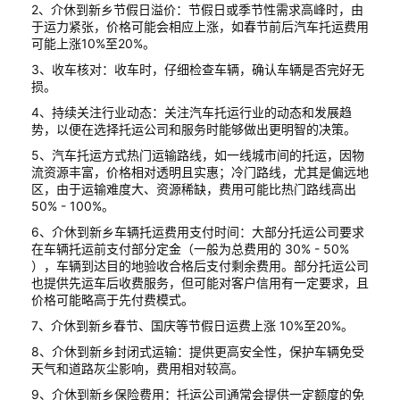
2、介休到新乡节假日溢价：节假日或季节性需求高峰时，由
于运力紧张，价格可能会相应上涨，如春节前后汽车托运费用
可能上涨10%至20%。
3、收车核对：收车时，仔细检查车辆，确认车辆是否完好无
损。
4、持续关注行业动态：关注汽车托运行业的动态和发展趋
势，以便在选择托运公司和服务时能够做出更明智的决策。
5、汽车托运方式热门运输路线，如一线城市间的托运，因物
流资源丰富，价格相对透明且实惠；冷门路线，尤其是偏远地
区，由于运输难度大、资源稀缺，费用可能比热门路线高出
50% - 100%。
6、介休到新乡车辆托运费用支付时间：大部分托运公司要求
在车辆托运前支付部分定金（一般为总费用的 30% - 50%
），车辆到达目的地验收合格后支付剩余费用。部分托运公司
也提供先运车后收费服务，但可能对客户信用有一定要求，且
价格可能略高于先付费模式。
7、介休到新乡春节、国庆等节假日运费上涨 10%至20%。
8、介休到新乡封闭式运输：提供更高安全性，保护车辆免受
天气和道路灰尘影响，费用相对较高。
9、介休到新乡保险费用：托运公司通常会提供一定额度的免