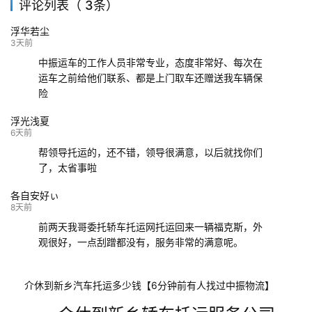
评论列表（ 3条）
139****9233
海口
成都
已发出
浮华若尘
132****9952
成都
玉林
已发车
3天前
中振运车的工作人员非常专业，态度非常好、每次在
运车之前给他们联系、都是上门取车还赠送我车辆保
险
浮光浅夏
6天前
帮领导托运的，还不错，领导很满意，以后就找你们
了，太省事啦
各自安好ぃ
8天前
前两天我哥委托轿车托运网托运回来一辆福克斯，外
观很好，一点刮蹭都没有，服务非常的满意呢。
介休到新乡汽车托运多少钱【6分钟前有人找过中振物流】