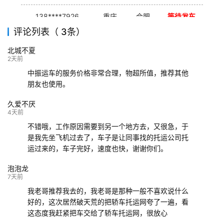
138****7926
重庆
合肥
等待发车
评论列表（ 3条）
139****9233
海口
成都
已发出
北城不夏
132****9952
成都
玉林
已发车
2天前
中振运车的服务价格非常合理，物超所值，推荐其他
朋友也使用。
久爱不厌
4天前
不错哦，工作原因需要到另一个地方去，又很急，于
是我先坐飞机过去了，车子是让同事找的托运公司托
运过来的，车子完好，速度也快，谢谢你们。
泡泡龙
7天前
我老哥推荐我去的，我老哥是那种一般不喜欢说什么
好的，这次居然破天荒的把轿车托运网夸了一遍，看
这态度我赶紧把车交给了轿车托运网，很放心