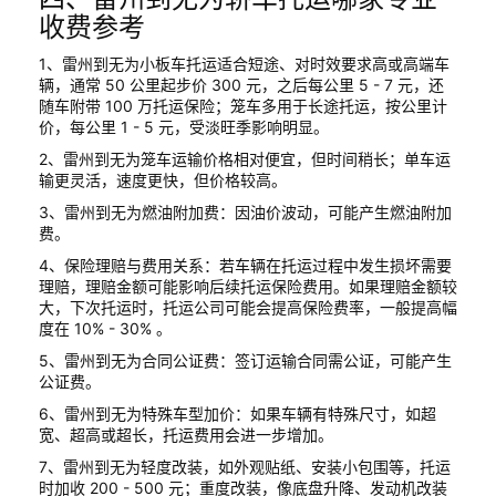
收费参考
1、雷州到无为小板车托运适合短途、对时效要求高或高端车
辆，通常 50 公里起步价 300 元，之后每公里 5 - 7 元，还
随车附带 100 万托运保险；笼车多用于长途托运，按公里计
价，每公里 1 - 5 元，受淡旺季影响明显。
2、雷州到无为笼车运输价格相对便宜，但时间稍长；单车运
输更灵活，速度更快，但价格较高。
3、雷州到无为燃油附加费：因油价波动，可能产生燃油附加
费。
4、保险理赔与费用关系：若车辆在托运过程中发生损坏需要
理赔，理赔金额可能影响后续托运保险费用。如果理赔金额较
大，下次托运时，托运公司可能会提高保险费率，一般提高幅
度在 10% - 30% 。
5、雷州到无为合同公证费：签订运输合同需公证，可能产生
公证费。
6、雷州到无为特殊车型加价：如果车辆有特殊尺寸，如超
宽、超高或超长，托运费用会进一步增加。
7、雷州到无为轻度改装，如外观贴纸、安装小包围等，托运
时加收 200 - 500 元；重度改装，像底盘升降、发动机改装