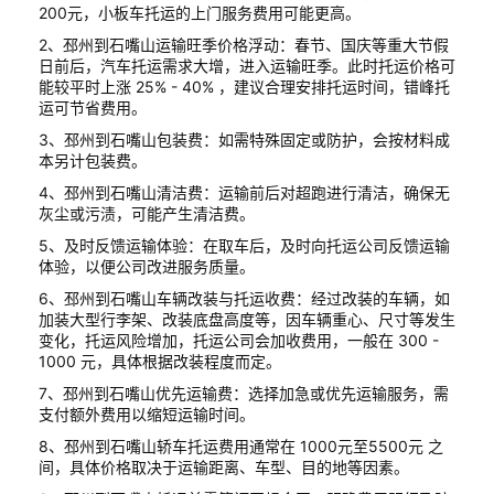
200元，小板车托运的上门服务费用可能更高。
2、邳州到石嘴山运输旺季价格浮动：春节、国庆等重大节假
日前后，汽车托运需求大增，进入运输旺季。此时托运价格可
能较平时上涨 25% - 40% ，建议合理安排托运时间，错峰托
运可节省费用。
3、邳州到石嘴山包装费：如需特殊固定或防护，会按材料成
本另计包装费。
4、邳州到石嘴山清洁费：运输前后对超跑进行清洁，确保无
灰尘或污渍，可能产生清洁费。
5、及时反馈运输体验：在取车后，及时向托运公司反馈运输
体验，以便公司改进服务质量。
6、邳州到石嘴山车辆改装与托运收费：经过改装的车辆，如
加装大型行李架、改装底盘高度等，因车辆重心、尺寸等发生
变化，托运风险增加，托运公司会加收费用，一般在 300 -
1000 元，具体根据改装程度而定。
7、邳州到石嘴山优先运输费：选择加急或优先运输服务，需
支付额外费用以缩短运输时间。
8、邳州到石嘴山轿车托运费用通常在 1000元至5500元 之
间，具体价格取决于运输距离、车型、目的地等因素。