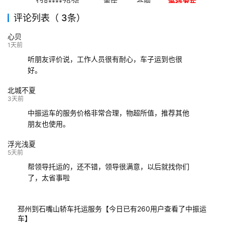
138****7926
重庆
合肥
等待发车
评论列表（ 3条）
139****9233
海口
成都
已发出
心贝
132****9952
成都
玉林
已发车
1天前
听朋友评价说，工作人员很有耐心，车子运到也很
好。
北城不夏
3天前
中振运车的服务价格非常合理，物超所值，推荐其他
朋友也使用。
浮光浅夏
5天前
帮领导托运的，还不错，领导很满意，以后就找你们
了，太省事啦
邳州到石嘴山轿车托运服务【今日已有260用户查看了中振运
车】