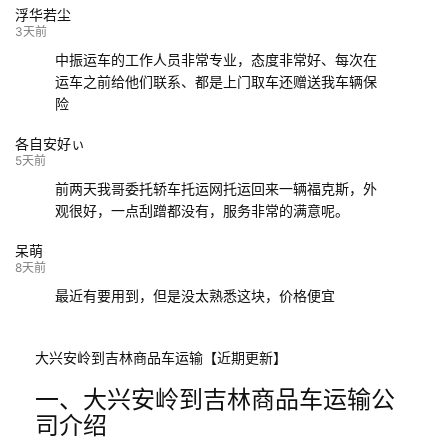
浮华若尘
132****9952
成都
玉林
已发车
3天前
中振运车的工作人员非常专业，态度非常好、每次在
运车之前给他们联系、都是上门取车还赠送我车辆保
险
各自安好ぃ
5天前
前两天我哥委托轿车托运网托运回来一辆福克斯，外
观很好，一点刮蹭都没有，服务非常的满意呢。
呆萌
8天前
最近有要用到，但是没太熟悉这块，价格便宜
大兴安岭到吉林商品车运输【近期更新】
一、大兴安岭到吉林商品车运输公
司介绍