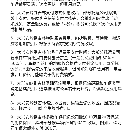
车运输更灵活，速度更快，但费用较高。
4、大兴安岭到吉林支付方式优惠政策：部分托运公司为推广
线上支付、鼓励客户提前支付运费等，会推出相应优惠活动。
如减免一定金额运费，或给予积分，积分可兑换下次托运服务
或相关礼品。
5、大兴安岭到吉林特殊服务费用：如拆装费、等待费、搬运
费等附加费用，根据实际需求按实际情况收取。
6、大兴安岭到吉林车辆托运费用支付时间：大部分托运公司
要求在车辆托运前支付部分定金（一般为总费用的 30% -
50% ），车辆到达目的地验收合格后支付剩余费用。部分托
运公司也提供先运车后收费服务，但可能对客户信用有一定要
求，且价格可能略高于先付费模式。
7、大兴安岭到吉林基础运输费用：根据运输距离和车辆类型
确定基础费用，通常按照每公里若干元计算，距离越远费用越
高。
8、大兴安岭到吉林偏远地区费：运输至偏远地区，因路况复
杂、耗时长，可能产生额外费用。
9、大兴安岭到吉林多数车辆托运公司赠送 10万至20万保额
的免费保险，超出部分按车辆价值的 0.1% 收取。例如，50万
元车辆需额外支付 300元。