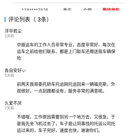
138****7926
重庆
合肥
等待发车
评论列表（ 3条）
139****9233
海口
成都
已发出
浮华若尘
132****9952
成都
玉林
已发车
2天前
中振运车的工作人员非常专业，态度非常好、每次在
运车之前给他们联系、都是上门取车还赠送我车辆保
险
各自安好ぃ
5天前
前两天我哥委托轿车托运网托运回来一辆福克斯，外
观很好，一点刮蹭都没有，服务非常的满意呢。
久爱不厌
7天前
不错哦，工作原因需要到另一个地方去，又很急，于
是我先坐飞机过去了，车子是让同事找的托运公司托
运过来的，车子完好，速度也快，谢谢你们。