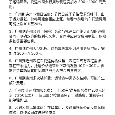
了运输风险。托运公司会根据改装程度加收 300 - 1000 元费
用。
2、广州到连州节假日溢价：节假日或季节性需求高峰时，由
于运力紧张，价格可能会相应上涨，如春节前后汽车托运费用
可能上涨10%至20%。
3、广州到连州合同与保险：务必与托运公司签订正规的运输
合同，明确双方的权利和义务，合同中应包含费用明细、保险
条款等重要信息。
4、广州到连州大型SUV、商务车等车型因占用更多空间，需
加收 200元至500元。
5、广州到连州返程车托运价格优势：返程车因有返程需求，
存在空余运力，托运价格通常比正常情况低 10% - 30% 。但
需注意车辆运输时间和路线是否符合自身需求。
6、广州到连州多次装卸费：运输途中需多次装卸，可能产生
额外费用。
7、广州到连州附加服务费：上门取车/送车服务费约200元起
步（含50公里），超出部分按距离另计；过路费、油费等可
能单独列出。
8、及时反馈运输体验：在取车后，及时向托运公司反馈运输
体验，以便公司改进服务质量。