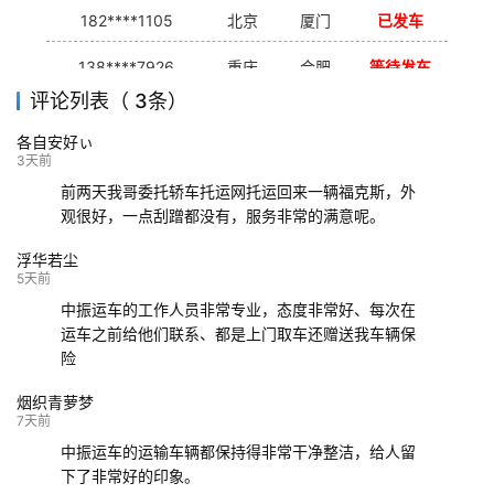
182****1105
北京
厦门
已发车
138****7926
重庆
合肥
等待发车
评论列表（ 3条）
139****9233
海口
成都
已发出
各自安好ぃ
132****9952
成都
玉林
已发车
3天前
前两天我哥委托轿车托运网托运回来一辆福克斯，外
观很好，一点刮蹭都没有，服务非常的满意呢。
浮华若尘
5天前
中振运车的工作人员非常专业，态度非常好、每次在
运车之前给他们联系、都是上门取车还赠送我车辆保
险
烟织青萝梦
7天前
中振运车的运输车辆都保持得非常干净整洁，给人留
下了非常好的印象。