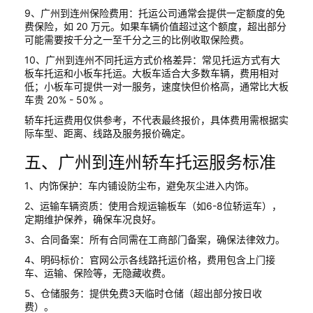
9、广州到连州保险费用：托运公司通常会提供一定额度的免
费保险，如 20 万元。如果车辆价值超过这个额度，超出部分
可能需要按千分之一至千分之三的比例收取保险费。
10、广州到连州不同托运方式价格差异：常见托运方式有大
板车托运和小板车托运。大板车适合大多数车辆，费用相对
低；小板车可提供一对一服务，速度快但价格高，通常比大板
车贵 20% - 50% 。
轿车托运费用仅供参考，不代表最终报价，具体费用需根据实
际车型、距离、线路及服务报价确定。
五、广州到连州轿车托运服务标准
1、内饰保护：车内铺设防尘布，避免灰尘进入内饰。
2、运输车辆资质：使用合规运输板车（如6-8位轿运车），
定期维护保养，确保车况良好。
3、合同备案：所有合同需在工商部门备案，确保法律效力。
4、明码标价：官网公示各线路托运价格，费用包含上门接
车、运输、保险等，无隐藏收费。
5、仓储服务：提供免费3天临时仓储（超出部分按日收
费）。