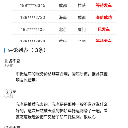
189****6345
成都
拉萨
等待发车
138****2730
海南
成都
查价成功
182****1105
北京
厦门
已发车
138****7926
重庆
合肥
等待发车
评论列表（ 3条）
139****9233
海口
成都
已发出
北城不夏
132****9952
成都
玉林
已发车
3天前
中振运车的服务价格非常合理，物超所值，推荐其他
朋友也使用。
泡泡龙
6天前
我老哥推荐我去的，我老哥是那种一般不喜欢说什么
好的，这次居然破天荒的把轿车托运网夸了一遍，看
这态度我赶紧把车交给了轿车托运网，很放心