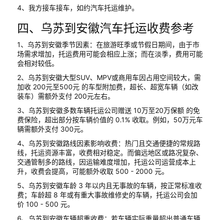
4、我方接车接车，如约汽车托运维护。
四、乌苏到安徽汽车托运收费参考
1、乌苏到安徽季节因素：在旅游旺季或节假日期间，由于市
场需求增加，托运费用可能会相应上涨；而在淡季，费用可能
会相对较低。
2、乌苏到安徽大型SUV、MPV或商用车因占用空间较大，需
加收 200元至500元 的车型附加费，超长、超宽车辆（如改
装车）需额外支付 200元左右。
3、乌苏到安徽多数车辆托运公司赠送 10万至20万保额 的免
费保险，超出部分按车辆价值的 0.1% 收取。例如，50万元车
辆需额外支付 300元。
4、乌苏到安徽路线因素影响收费：热门且交通便捷的常规路
线，托运资源丰富，收费相对稳定。而偏远地区或路况复杂、
交通管制多的路线，因运输难度增加，托运公司运营成本上
升，收费会提高，可能额外收取 500 - 2000 元。
5、乌苏到安徽车龄 3 年以内且无事故的车辆，按正常标准收
费；车龄超 8 年或有重大事故维修史的车辆，托运公司会加
价 100 - 500 元。
6、乌苏到安徽车辆超重收费：若车辆实际重量超出普通车辆