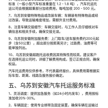
标准（一般小型汽车标准重量在 1.2 - 1.8 吨），汽车托运托
运公司会根据超重部分加收费用，每吨加收 200 - 500 元。
7、乌苏到安徽特殊物品或改装车辆：车辆装有特殊物品或经
过改装，导致运输难度增加，需额外支付费用。
8、注意车辆交接细节：车辆交接时，与工作人员仔细核对车
辆信息和相关手续，确保交接无误。
9、乌苏到安徽附加服务费：上门取车/送车服务费约200元起
步（含50公里），超出部分按距离另计；过路费、油费等可
能单独列出。
10、乌苏到安徽超跑托运收费因其特殊性而较高，建议客户
在选择托运公司时，详细了解费用构成，签订正规合同，确保
权益。
汽车托运费用仅供参考，不代表最终报价，具体费用需根据实
际车型、距离、线路及服务报价确定。
五、乌苏到安徽汽车托运服务标准
1、灵活调度：提供加急服务（如24小时内发车），费用按标
准加收20%-30%。
2、车辆固定：使用专业绑带及固定装置，确保车辆在运输过