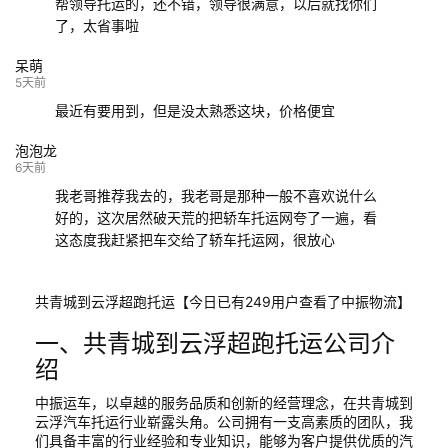
帮领导托运的，还不错，领导很满意，以后就找你们
了，太省事啦
呆萌
5天前
最近有要用到，但是没太熟悉这块，价格便宜
泡泡龙
6天前
我老哥推荐我去的，我老哥是那种一般不喜欢说什么
好的，这次居然破天荒的把轿车托运网夸了一遍，看
这态度我赶紧把车交给了轿车托运网，很放心
共青城到云浮超跑托运【今日已有249用户查看了中振物流】
一、共青城到云浮超跑托运公司介
绍
中振运车，以卓越的服务品质和创新的经营理念，在共青城到
云浮汽车托运行业崭露头角。公司拥有一支高素质的团队，我
们具备丰富的行业经验和专业知识，能够为客户提供优质的汽