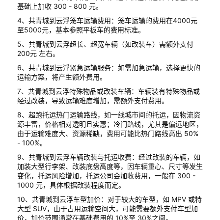
基础上加收 300 - 800 元。
4、共青城到云浮笼车运输费用：笼车运输的费用在4000元
至5000元，基本参照平板车的费用标准。
5、共青城到云浮超长、超宽车辆（如改装车）需额外支付
200元 左右。
6、共青城到云浮紧急运输服务：如需加急运输，选择更快的
运输方案，将产生额外费用。
7、共青城到云浮特殊物品或改装车辆：车辆装有特殊物品或
经过改装，导致运输难度增加，需额外支付费用。
8、超跑托运热门运输路线，如一线城市间的托运，因物流资
源丰富，价格相对透明且实惠；冷门路线，尤其是偏远地区，
由于运输难度大、资源稀缺，费用可能比热门路线高出 50%
- 100%。
9、共青城到云浮车辆改装与托运收费：经过改装的车辆，如
加装大型行李架、改装底盘高度等，因车辆重心、尺寸等发生
变化，托运风险增加，托运公司会加收费用，一般在 300 -
1000 元，具体根据改装程度而定。
10、共青城到云浮车型加价：对于较大的车型，如 MPV 或特
大型 SUV，由于占用运输空间大，可能需要额外支付车型加
价，加价范围通常在基础费用的 10%至 30%之间。