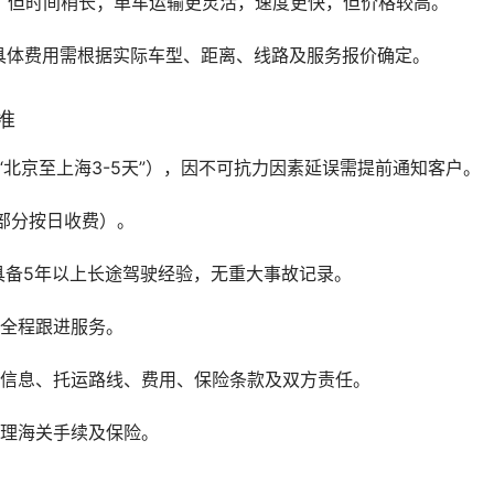
，但时间稍长；单车运输更灵活，速度更快，但价格较高。
具体费用需根据实际车型、距离、线路及服务报价确定。
准
“北京至上海3-5天”），因不可抗力因素延误需提前通知客户。
部分按日收费）。
具备5年以上长途驾驶经验，无重大事故记录。
供全程跟进服务。
辆信息、托运路线、费用、保险条款及双方责任。
办理海关手续及保险。