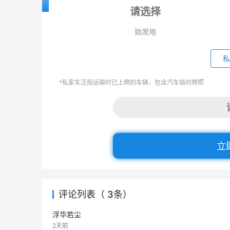
始发地
私
*私家车泛指运输时已上牌的车辆，包含汽车临时牌照
立
评论列表（ 3条）
浮华若尘
2天前