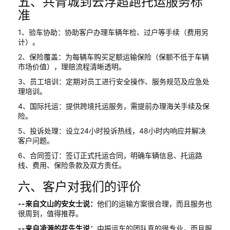
五、共青城到云浮超跑托运服务标
准
1、验车协助：协助客户办理车辆年检、过户等手续（费用另
计）。
2、保险覆盖：为每辆车购买足额运输保险（保额不低于车辆
市场价值），理赔流程清晰透明。
3、员工培训：定期对员工进行安全操作、服务规范及应急处
理培训。
4、国际托运：提供跨境托运服务，需提前办理海关手续及保
险。
5、投诉处理：设立24小时投诉热线，48小时内响应并解决
客户问题。
6、合同签订：签订正式托运合同，明确车辆信息、托运路
线、费用、保险条款及双方责任。
六、客户对我们的评价
--来自文山的安女士说：
他们的运输方案很合理，而且服务也
很周到，值得推荐。
--来自凌源的花先生说：
中振运车的团队真的很专业，而且服