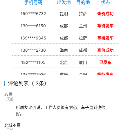
手机号码
出发地
目的地
状态
159****6732
昆明
拉萨
查价成功
139****6150
成都
兰州
等待发车
189****6345
成都
拉萨
等待发车
138****2730
海南
成都
查价成功
182****1105
北京
厦门
已发车
138****7926
重庆
合肥
等待发车
评论列表（ 3条）
139****9233
海口
成都
已发出
心贝
132****9952
成都
玉林
已发车
3天前
听朋友评价说，工作人员很有耐心，车子运到也很
好。
北城不夏