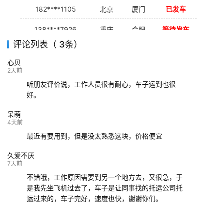
182****1105
北京
厦门
已发车
138****7926
重庆
合肥
等待发车
评论列表（ 3条）
139****9233
海口
成都
已发出
心贝
132****9952
成都
玉林
已发车
2天前
听朋友评价说，工作人员很有耐心，车子运到也很
好。
呆萌
4天前
最近有要用到，但是没太熟悉这块，价格便宜
久爱不厌
7天前
不错哦，工作原因需要到另一个地方去，又很急，于
是我先坐飞机过去了，车子是让同事找的托运公司托
运过来的，车子完好，速度也快，谢谢你们。