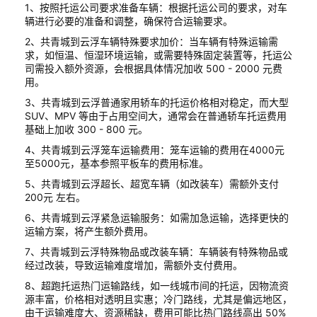
1、按照托运公司要求准备车辆：根据托运公司的要求，对车
辆进行必要的准备和调整，确保符合运输要求。
2、共青城到云浮车辆特殊要求加价：当车辆有特殊运输需
求，如恒温、恒湿环境运输，或需要特殊固定装置等，托运公
司需投入额外资源，会根据具体情况加收 500 - 2000 元费
用。
3、共青城到云浮普通家用轿车的托运价格相对稳定，而大型
SUV、MPV 等由于占用空间大，通常会在普通轿车托运费用
基础上加收 300 - 800 元。
4、共青城到云浮笼车运输费用：笼车运输的费用在4000元
至5000元，基本参照平板车的费用标准。
5、共青城到云浮超长、超宽车辆（如改装车）需额外支付
200元 左右。
6、共青城到云浮紧急运输服务：如需加急运输，选择更快的
运输方案，将产生额外费用。
7、共青城到云浮特殊物品或改装车辆：车辆装有特殊物品或
经过改装，导致运输难度增加，需额外支付费用。
8、超跑托运热门运输路线，如一线城市间的托运，因物流资
源丰富，价格相对透明且实惠；冷门路线，尤其是偏远地区，
由于运输难度大、资源稀缺，费用可能比热门路线高出 50%