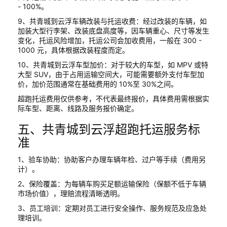
- 100%。
9、共青城到云浮车辆改装与托运收费：经过改装的车辆，如
加装大型行李架、改装底盘高度等，因车辆重心、尺寸等发生
变化，托运风险增加，托运公司会加收费用，一般在 300 -
1000 元，具体根据改装程度而定。
10、共青城到云浮车型加价：对于较大的车型，如 MPV 或特
大型 SUV，由于占用运输空间大，可能需要额外支付车型加
价，加价范围通常在基础费用的 10%至 30%之间。
超跑托运费用仅供参考，不代表最终报价，具体费用需根据实
际车型、距离、线路及服务报价确定。
五、共青城到云浮超跑托运服务标
准
1、验车协助：协助客户办理车辆年检、过户等手续（费用另
计）。
2、保险覆盖：为每辆车购买足额运输保险（保额不低于车辆
市场价值），理赔流程清晰透明。
3、员工培训：定期对员工进行安全操作、服务规范及应急处
理培训。