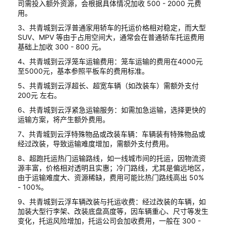
司需投入额外资源，会根据具体情况加收 500 - 2000 元费
用。
3、共青城到云浮普通家用轿车的托运价格相对稳定，而大型
SUV、MPV 等由于占用空间大，通常会在普通轿车托运费用
基础上加收 300 - 800 元。
4、共青城到云浮笼车运输费用：笼车运输的费用在4000元
至5000元，基本参照平板车的费用标准。
5、共青城到云浮超长、超宽车辆（如改装车）需额外支付
200元 左右。
6、共青城到云浮紧急运输服务：如需加急运输，选择更快的
运输方案，将产生额外费用。
7、共青城到云浮特殊物品或改装车辆：车辆装有特殊物品或
经过改装，导致运输难度增加，需额外支付费用。
8、超跑托运热门运输路线，如一线城市间的托运，因物流资
源丰富，价格相对透明且实惠；冷门路线，尤其是偏远地区，
由于运输难度大、资源稀缺，费用可能比热门路线高出 50%
- 100%。
9、共青城到云浮车辆改装与托运收费：经过改装的车辆，如
加装大型行李架、改装底盘高度等，因车辆重心、尺寸等发生
变化，托运风险增加，托运公司会加收费用，一般在 300 -