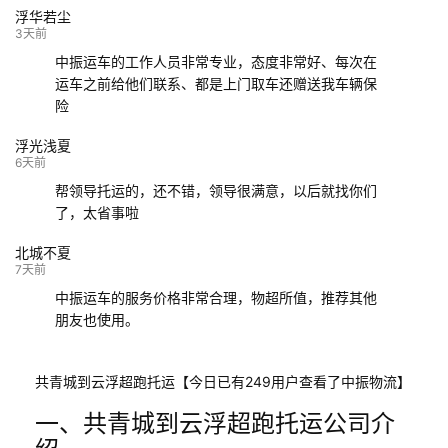
浮华若尘
132****9952
成都
玉林
已发车
3天前
中振运车的工作人员非常专业，态度非常好、每次在
运车之前给他们联系、都是上门取车还赠送我车辆保
险
浮光浅夏
6天前
帮领导托运的，还不错，领导很满意，以后就找你们
了，太省事啦
北城不夏
7天前
中振运车的服务价格非常合理，物超所值，推荐其他
朋友也使用。
共青城到云浮超跑托运【今日已有249用户查看了中振物流】
一、共青城到云浮超跑托运公司介