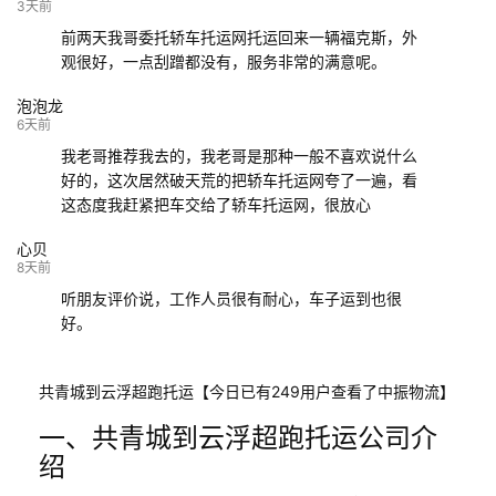
132****9952
成都
玉林
已发车
3天前
前两天我哥委托轿车托运网托运回来一辆福克斯，外
观很好，一点刮蹭都没有，服务非常的满意呢。
泡泡龙
6天前
我老哥推荐我去的，我老哥是那种一般不喜欢说什么
好的，这次居然破天荒的把轿车托运网夸了一遍，看
这态度我赶紧把车交给了轿车托运网，很放心
心贝
8天前
听朋友评价说，工作人员很有耐心，车子运到也很
好。
共青城到云浮超跑托运【今日已有249用户查看了中振物流】
一、共青城到云浮超跑托运公司介
绍