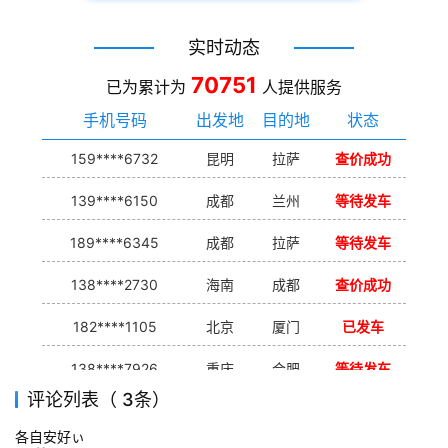
实时动态
70751
已为累计为
人提供服务
手机号码
出发地
目的地
状态
159****6732
昆明
拉萨
查价成功
139****6150
成都
兰州
等待发车
189****6345
成都
拉萨
等待发车
138****2730
海南
成都
查价成功
182****1105
北京
厦门
已发车
138****7926
重庆
合肥
等待发车
评论列表（ 3条）
139****9233
海口
成都
已发出
各自安好ぃ