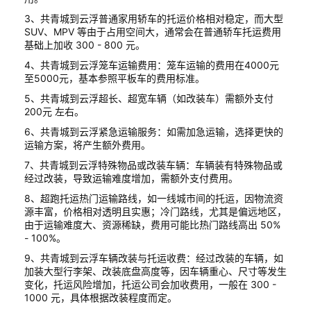
3、共青城到云浮普通家用轿车的托运价格相对稳定，而大型
SUV、MPV 等由于占用空间大，通常会在普通轿车托运费用
基础上加收 300 - 800 元。
4、共青城到云浮笼车运输费用：笼车运输的费用在4000元
至5000元，基本参照平板车的费用标准。
5、共青城到云浮超长、超宽车辆（如改装车）需额外支付
200元 左右。
6、共青城到云浮紧急运输服务：如需加急运输，选择更快的
运输方案，将产生额外费用。
7、共青城到云浮特殊物品或改装车辆：车辆装有特殊物品或
经过改装，导致运输难度增加，需额外支付费用。
8、超跑托运热门运输路线，如一线城市间的托运，因物流资
源丰富，价格相对透明且实惠；冷门路线，尤其是偏远地区，
由于运输难度大、资源稀缺，费用可能比热门路线高出 50%
- 100%。
9、共青城到云浮车辆改装与托运收费：经过改装的车辆，如
加装大型行李架、改装底盘高度等，因车辆重心、尺寸等发生
变化，托运风险增加，托运公司会加收费用，一般在 300 -
1000 元，具体根据改装程度而定。