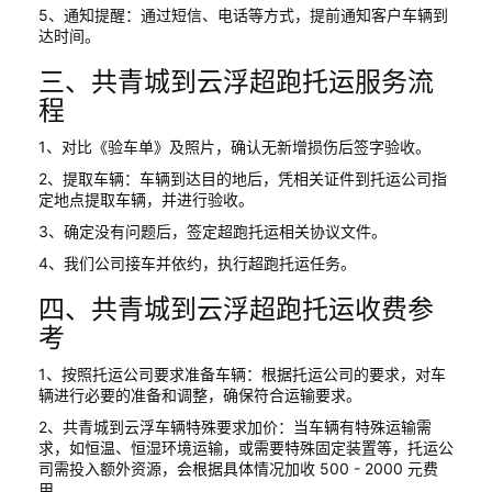
5、通知提醒：通过短信、电话等方式，提前通知客户车辆到
达时间。
三、共青城到云浮超跑托运服务流
程
1、对比《验车单》及照片，确认无新增损伤后签字验收。
2、提取车辆：车辆到达目的地后，凭相关证件到托运公司指
定地点提取车辆，并进行验收。
3、确定没有问题后，签定超跑托运相关协议文件。
4、我们公司接车并依约，执行超跑托运任务。
四、共青城到云浮超跑托运收费参
考
1、按照托运公司要求准备车辆：根据托运公司的要求，对车
辆进行必要的准备和调整，确保符合运输要求。
2、共青城到云浮车辆特殊要求加价：当车辆有特殊运输需
求，如恒温、恒湿环境运输，或需要特殊固定装置等，托运公
司需投入额外资源，会根据具体情况加收 500 - 2000 元费
用。