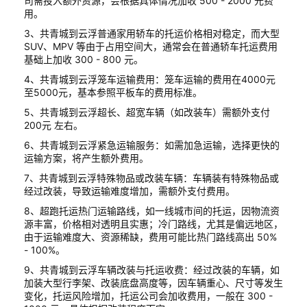
司需投入额外资源，会根据具体情况加收 500 - 2000 元费
用。
3、共青城到云浮普通家用轿车的托运价格相对稳定，而大型
SUV、MPV 等由于占用空间大，通常会在普通轿车托运费用
基础上加收 300 - 800 元。
4、共青城到云浮笼车运输费用：笼车运输的费用在4000元
至5000元，基本参照平板车的费用标准。
5、共青城到云浮超长、超宽车辆（如改装车）需额外支付
200元 左右。
6、共青城到云浮紧急运输服务：如需加急运输，选择更快的
运输方案，将产生额外费用。
7、共青城到云浮特殊物品或改装车辆：车辆装有特殊物品或
经过改装，导致运输难度增加，需额外支付费用。
8、超跑托运热门运输路线，如一线城市间的托运，因物流资
源丰富，价格相对透明且实惠；冷门路线，尤其是偏远地区，
由于运输难度大、资源稀缺，费用可能比热门路线高出 50%
- 100%。
9、共青城到云浮车辆改装与托运收费：经过改装的车辆，如
加装大型行李架、改装底盘高度等，因车辆重心、尺寸等发生
变化，托运风险增加，托运公司会加收费用，一般在 300 -