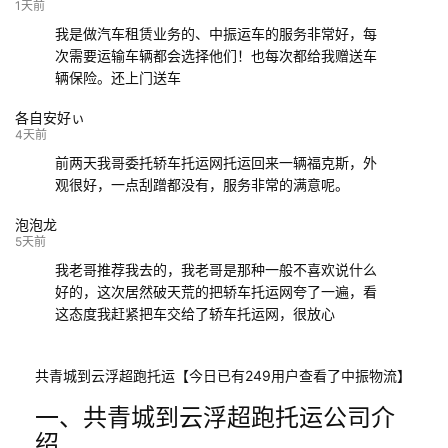
132****9952
成都
玉林
已发车
1天前
我是做汽车租赁业务的、中振运车的服务非常好，每
次需要运输车辆都会选择他们！也每次都给我赠送车
辆保险。还上门送车
各自安好ぃ
4天前
前两天我哥委托轿车托运网托运回来一辆福克斯，外
观很好，一点刮蹭都没有，服务非常的满意呢。
泡泡龙
5天前
我老哥推荐我去的，我老哥是那种一般不喜欢说什么
好的，这次居然破天荒的把轿车托运网夸了一遍，看
这态度我赶紧把车交给了轿车托运网，很放心
共青城到云浮超跑托运【今日已有249用户查看了中振物流】
一、共青城到云浮超跑托运公司介
绍