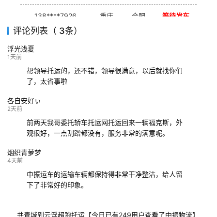
138****7926
重庆
合肥
等待发车
评论列表（ 3条）
139****9233
海口
成都
已发出
浮光浅夏
132****9952
成都
玉林
已发车
1天前
帮领导托运的，还不错，领导很满意，以后就找你们
了，太省事啦
各自安好ぃ
2天前
前两天我哥委托轿车托运网托运回来一辆福克斯，外
观很好，一点刮蹭都没有，服务非常的满意呢。
烟织青萝梦
4天前
中振运车的运输车辆都保持得非常干净整洁，给人留
下了非常好的印象。
共青城到云浮超跑托运【今日已有249用户查看了中振物流】