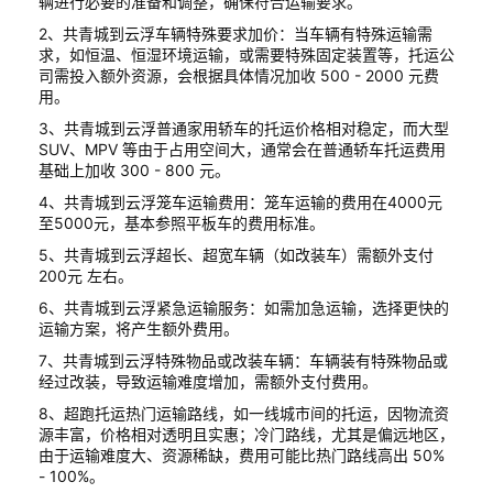
辆进行必要的准备和调整，确保符合运输要求。
2、共青城到云浮车辆特殊要求加价：当车辆有特殊运输需
求，如恒温、恒湿环境运输，或需要特殊固定装置等，托运公
司需投入额外资源，会根据具体情况加收 500 - 2000 元费
用。
3、共青城到云浮普通家用轿车的托运价格相对稳定，而大型
SUV、MPV 等由于占用空间大，通常会在普通轿车托运费用
基础上加收 300 - 800 元。
4、共青城到云浮笼车运输费用：笼车运输的费用在4000元
至5000元，基本参照平板车的费用标准。
5、共青城到云浮超长、超宽车辆（如改装车）需额外支付
200元 左右。
6、共青城到云浮紧急运输服务：如需加急运输，选择更快的
运输方案，将产生额外费用。
7、共青城到云浮特殊物品或改装车辆：车辆装有特殊物品或
经过改装，导致运输难度增加，需额外支付费用。
8、超跑托运热门运输路线，如一线城市间的托运，因物流资
源丰富，价格相对透明且实惠；冷门路线，尤其是偏远地区，
由于运输难度大、资源稀缺，费用可能比热门路线高出 50%
- 100%。