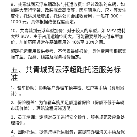
9、共青城到云浮车辆改装与托运收费：经过改装的车辆，如
加装大型行李架、改装底盘高度等，因车辆重心、尺寸等发生
变化，托运风险增加，托运公司会加收费用，一般在 300 -
1000 元，具体根据改装程度而定。
10、共青城到云浮车型加价：对于较大的车型，如 MPV 或特
大型 SUV，由于占用运输空间大，可能需要额外支付车型加
价，加价范围通常在基础费用的 10%至 30%之间。
超跑托运费用仅供参考，不代表最终报价，具体费用需根据实
际车型、距离、线路及服务报价确定。
五、共青城到云浮超跑托运服务标
准
1、验车协助：协助客户办理车辆年检、过户等手续（费用另
计）。
2、保险覆盖：为每辆车购买足额运输保险（保额不低于车辆
市场价值），理赔流程清晰透明。
3、员工培训：定期对员工进行安全操作、服务规范及应急处
理培训。
4、国际托运：提供跨境托运服务，需提前办理海关手续及保