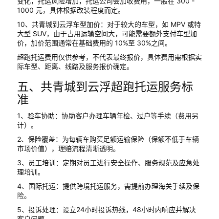
变化，托运风险增加，托运公司会加收费用，一般在 300 -
1000 元，具体根据改装程度而定。
10、共青城到云浮车型加价：对于较大的车型，如 MPV 或特
大型 SUV，由于占用运输空间大，可能需要额外支付车型加
价，加价范围通常在基础费用的 10%至 30%之间。
超跑托运费用仅供参考，不代表最终报价，具体费用需根据实
际车型、距离、线路及服务报价确定。
五、共青城到云浮超跑托运服务标
准
1、验车协助：协助客户办理车辆年检、过户等手续（费用另
计）。
2、保险覆盖：为每辆车购买足额运输保险（保额不低于车辆
市场价值），理赔流程清晰透明。
3、员工培训：定期对员工进行安全操作、服务规范及应急处
理培训。
4、国际托运：提供跨境托运服务，需提前办理海关手续及保
险。
5、投诉处理：设立24小时投诉热线，48小时内响应并解决
客户问题。