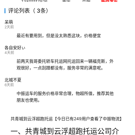
138****7926
重庆
合肥
等待发车
评论列表（ 3条）
139****9233
海口
成都
已发出
呆萌
132****9952
成都
玉林
已发车
2天前
最近有要用到，但是没太熟悉这块，价格便宜
各自安好ぃ
4天前
前两天我哥委托轿车托运网托运回来一辆福克斯，外
观很好，一点刮蹭都没有，服务非常的满意呢。
北城不夏
6天前
中振运车的服务价格非常合理，物超所值，推荐其他
朋友也使用。
共青城到云浮超跑托运【今日已有249用户查看了中振物流】
一、共青城到云浮超跑托运公司介