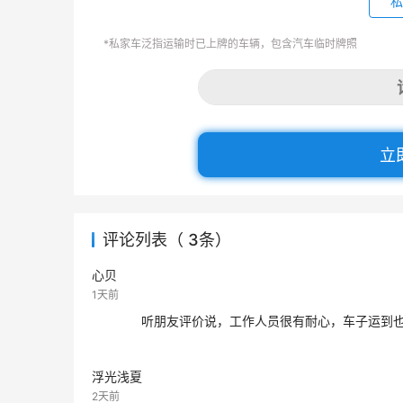
私
*私家车泛指运输时已上牌的车辆，包含汽车临时牌照
立
评论列表（ 3条）
心贝
1天前
听朋友评价说，工作人员很有耐心，车子运到
浮光浅夏
2天前