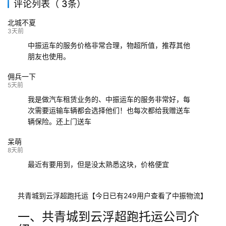
评论列表（ 3条）
139****9233
海口
成都
已发出
北城不夏
132****9952
成都
玉林
已发车
3天前
中振运车的服务价格非常合理，物超所值，推荐其他
朋友也使用。
佣兵一下
5天前
我是做汽车租赁业务的、中振运车的服务非常好，每
次需要运输车辆都会选择他们！也每次都给我赠送车
辆保险。还上门送车
呆萌
8天前
最近有要用到，但是没太熟悉这块，价格便宜
共青城到云浮超跑托运【今日已有249用户查看了中振物流】
一、共青城到云浮超跑托运公司介