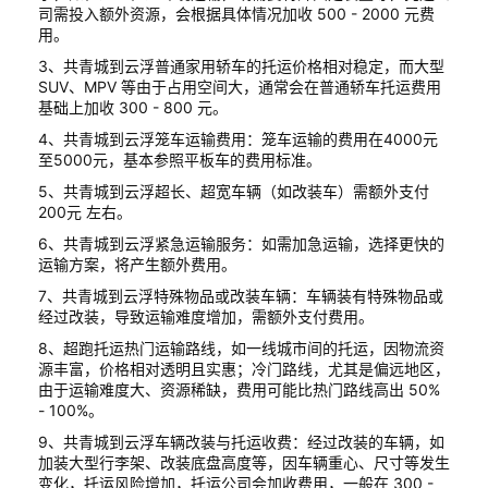
司需投入额外资源，会根据具体情况加收 500 - 2000 元费
用。
3、共青城到云浮普通家用轿车的托运价格相对稳定，而大型
SUV、MPV 等由于占用空间大，通常会在普通轿车托运费用
基础上加收 300 - 800 元。
4、共青城到云浮笼车运输费用：笼车运输的费用在4000元
至5000元，基本参照平板车的费用标准。
5、共青城到云浮超长、超宽车辆（如改装车）需额外支付
200元 左右。
6、共青城到云浮紧急运输服务：如需加急运输，选择更快的
运输方案，将产生额外费用。
7、共青城到云浮特殊物品或改装车辆：车辆装有特殊物品或
经过改装，导致运输难度增加，需额外支付费用。
8、超跑托运热门运输路线，如一线城市间的托运，因物流资
源丰富，价格相对透明且实惠；冷门路线，尤其是偏远地区，
由于运输难度大、资源稀缺，费用可能比热门路线高出 50%
- 100%。
9、共青城到云浮车辆改装与托运收费：经过改装的车辆，如
加装大型行李架、改装底盘高度等，因车辆重心、尺寸等发生
变化，托运风险增加，托运公司会加收费用，一般在 300 -