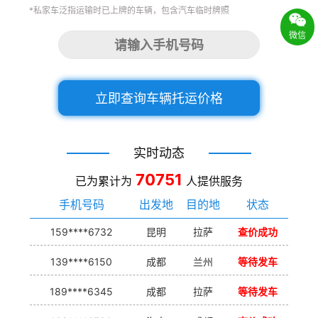
*私家车泛指运输时已上牌的车辆，包含汽车临时牌照
微信
立即查询车辆托运价格
实时动态
70751
已为累计为
人提供服务
手机号码
出发地
目的地
状态
159****6732
昆明
拉萨
查价成功
139****6150
成都
兰州
等待发车
189****6345
成都
拉萨
等待发车