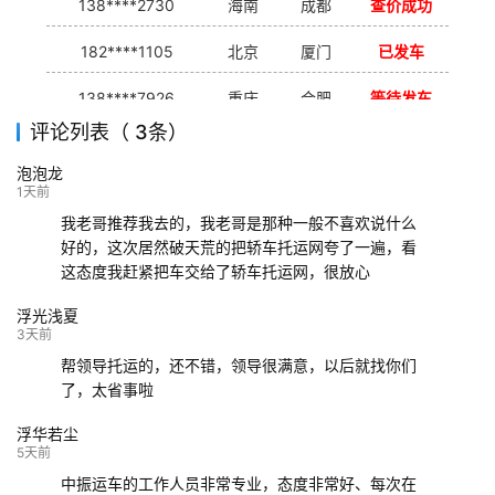
138****2730
海南
成都
查价成功
182****1105
北京
厦门
已发车
138****7926
重庆
合肥
等待发车
评论列表（ 3条）
139****9233
海口
成都
已发出
泡泡龙
132****9952
成都
玉林
已发车
1天前
我老哥推荐我去的，我老哥是那种一般不喜欢说什么
好的，这次居然破天荒的把轿车托运网夸了一遍，看
这态度我赶紧把车交给了轿车托运网，很放心
浮光浅夏
3天前
帮领导托运的，还不错，领导很满意，以后就找你们
了，太省事啦
浮华若尘
5天前
中振运车的工作人员非常专业，态度非常好、每次在