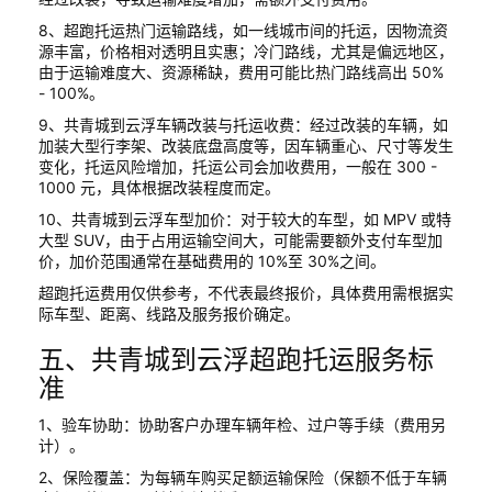
8、超跑托运热门运输路线，如一线城市间的托运，因物流资
源丰富，价格相对透明且实惠；冷门路线，尤其是偏远地区，
由于运输难度大、资源稀缺，费用可能比热门路线高出 50%
- 100%。
9、共青城到云浮车辆改装与托运收费：经过改装的车辆，如
加装大型行李架、改装底盘高度等，因车辆重心、尺寸等发生
变化，托运风险增加，托运公司会加收费用，一般在 300 -
1000 元，具体根据改装程度而定。
10、共青城到云浮车型加价：对于较大的车型，如 MPV 或特
大型 SUV，由于占用运输空间大，可能需要额外支付车型加
价，加价范围通常在基础费用的 10%至 30%之间。
超跑托运费用仅供参考，不代表最终报价，具体费用需根据实
际车型、距离、线路及服务报价确定。
五、共青城到云浮超跑托运服务标
准
1、验车协助：协助客户办理车辆年检、过户等手续（费用另
计）。
2、保险覆盖：为每辆车购买足额运输保险（保额不低于车辆