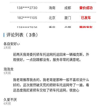
138****2730
海南
成都
查价成功
182****1105
北京
厦门
已发车
138****7926
重庆
合肥
等待发车
评论列表（ 3条）
139****9233
海口
成都
已发出
各自安好ぃ
132****9952
成都
玉林
已发车
2天前
前两天我哥委托轿车托运网托运回来一辆福克斯，外
观很好，一点刮蹭都没有，服务非常的满意呢。
泡泡龙
5天前
我老哥推荐我去的，我老哥是那种一般不喜欢说什么
好的，这次居然破天荒的把轿车托运网夸了一遍，看
这态度我赶紧把车交给了轿车托运网，很放心
久爱不厌
6天前