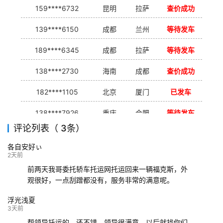
159****6732
昆明
拉萨
查价成功
139****6150
成都
兰州
等待发车
189****6345
成都
拉萨
等待发车
138****2730
海南
成都
查价成功
182****1105
北京
厦门
已发车
138****7926
重庆
合肥
等待发车
评论列表（ 3条）
139****9233
海口
成都
已发出
各自安好ぃ
132****9952
成都
玉林
已发车
2天前
前两天我哥委托轿车托运网托运回来一辆福克斯，外
观很好，一点刮蹭都没有，服务非常的满意呢。
浮光浅夏
3天前
帮领导托运的，还不错，领导很满意，以后就找你们