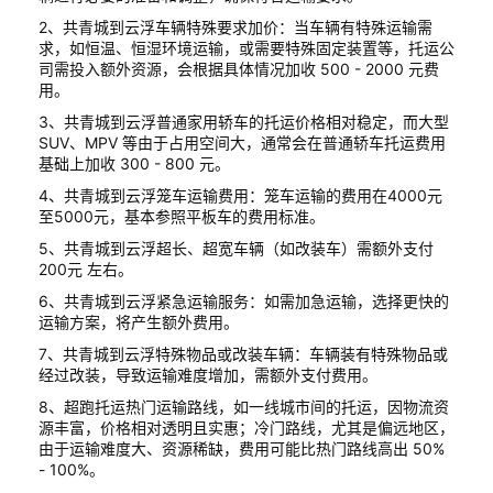
2、共青城到云浮车辆特殊要求加价：当车辆有特殊运输需
求，如恒温、恒湿环境运输，或需要特殊固定装置等，托运公
司需投入额外资源，会根据具体情况加收 500 - 2000 元费
用。
3、共青城到云浮普通家用轿车的托运价格相对稳定，而大型
SUV、MPV 等由于占用空间大，通常会在普通轿车托运费用
基础上加收 300 - 800 元。
4、共青城到云浮笼车运输费用：笼车运输的费用在4000元
至5000元，基本参照平板车的费用标准。
5、共青城到云浮超长、超宽车辆（如改装车）需额外支付
200元 左右。
6、共青城到云浮紧急运输服务：如需加急运输，选择更快的
运输方案，将产生额外费用。
7、共青城到云浮特殊物品或改装车辆：车辆装有特殊物品或
经过改装，导致运输难度增加，需额外支付费用。
8、超跑托运热门运输路线，如一线城市间的托运，因物流资
源丰富，价格相对透明且实惠；冷门路线，尤其是偏远地区，
由于运输难度大、资源稀缺，费用可能比热门路线高出 50%
- 100%。