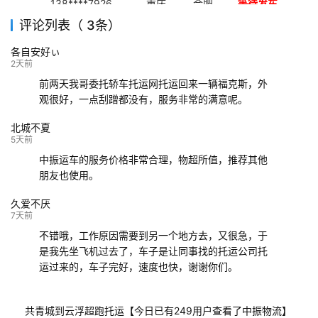
138****7926
重庆
合肥
等待发车
评论列表（ 3条）
139****9233
海口
成都
已发出
各自安好ぃ
132****9952
成都
玉林
已发车
2天前
前两天我哥委托轿车托运网托运回来一辆福克斯，外
观很好，一点刮蹭都没有，服务非常的满意呢。
北城不夏
5天前
中振运车的服务价格非常合理，物超所值，推荐其他
朋友也使用。
久爱不厌
7天前
不错哦，工作原因需要到另一个地方去，又很急，于
是我先坐飞机过去了，车子是让同事找的托运公司托
运过来的，车子完好，速度也快，谢谢你们。
共青城到云浮超跑托运【今日已有249用户查看了中振物流】