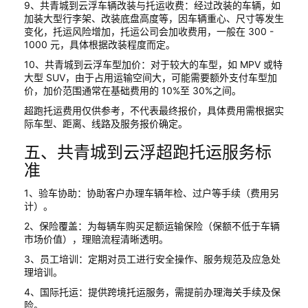
9、共青城到云浮车辆改装与托运收费：经过改装的车辆，如
加装大型行李架、改装底盘高度等，因车辆重心、尺寸等发生
变化，托运风险增加，托运公司会加收费用，一般在 300 -
1000 元，具体根据改装程度而定。
10、共青城到云浮车型加价：对于较大的车型，如 MPV 或特
大型 SUV，由于占用运输空间大，可能需要额外支付车型加
价，加价范围通常在基础费用的 10%至 30%之间。
超跑托运费用仅供参考，不代表最终报价，具体费用需根据实
际车型、距离、线路及服务报价确定。
五、共青城到云浮超跑托运服务标
准
1、验车协助：协助客户办理车辆年检、过户等手续（费用另
计）。
2、保险覆盖：为每辆车购买足额运输保险（保额不低于车辆
市场价值），理赔流程清晰透明。
3、员工培训：定期对员工进行安全操作、服务规范及应急处
理培训。
4、国际托运：提供跨境托运服务，需提前办理海关手续及保
险。