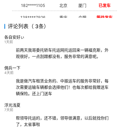
182****1105
北京
厦门
已发车
138****7926
重庆
合肥
等待发车
评论列表（ 3条）
139****9233
海口
成都
已发出
各自安好ぃ
132****9952
成都
玉林
已发车
1天前
前两天我哥委托轿车托运网托运回来一辆福克斯，外
观很好，一点刮蹭都没有，服务非常的满意呢。
佣兵一下
4天前
我是做汽车租赁业务的、中振运车的服务非常好，每
次需要运输车辆都会选择他们！也每次都给我赠送车
辆保险。还上门送车
浮光浅夏
7天前
帮领导托运的，还不错，领导很满意，以后就找你们
了，太省事啦