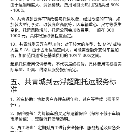
由于运输难度大、资源稀缺，费用可能比热门路线高出 50%
- 100%。
9、共青城到云浮车辆改装与托运收费：经过改装的车辆，如
加装大型行李架、改装底盘高度等，因车辆重心、尺寸等发生
变化，托运风险增加，托运公司会加收费用，一般在 300 -
1000 元，具体根据改装程度而定。
10、共青城到云浮车型加价：对于较大的车型，如 MPV 或特
大型 SUV，由于占用运输空间大，可能需要额外支付车型加
价，加价范围通常在基础费用的 10%至 30%之间。
超跑托运费用仅供参考，不代表最终报价，具体费用需根据实
际车型、距离、线路及服务报价确定。
五、共青城到云浮超跑托运服务标
准
1、验车协助：协助客户办理车辆年检、过户等手续（费用另
计）。
2、保险覆盖：为每辆车购买足额运输保险（保额不低于车辆
市场价值），理赔流程清晰透明。
3、员工培训：定期对员工进行安全操作、服务规范及应急处