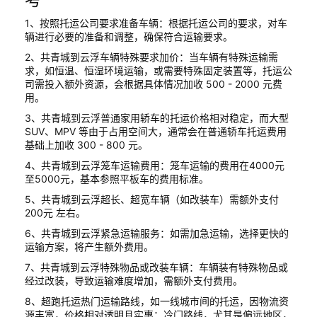
1、按照托运公司要求准备车辆：根据托运公司的要求，对车
辆进行必要的准备和调整，确保符合运输要求。
2、共青城到云浮车辆特殊要求加价：当车辆有特殊运输需
求，如恒温、恒湿环境运输，或需要特殊固定装置等，托运公
司需投入额外资源，会根据具体情况加收 500 - 2000 元费
用。
3、共青城到云浮普通家用轿车的托运价格相对稳定，而大型
SUV、MPV 等由于占用空间大，通常会在普通轿车托运费用
基础上加收 300 - 800 元。
4、共青城到云浮笼车运输费用：笼车运输的费用在4000元
至5000元，基本参照平板车的费用标准。
5、共青城到云浮超长、超宽车辆（如改装车）需额外支付
200元 左右。
6、共青城到云浮紧急运输服务：如需加急运输，选择更快的
运输方案，将产生额外费用。
7、共青城到云浮特殊物品或改装车辆：车辆装有特殊物品或
经过改装，导致运输难度增加，需额外支付费用。
8、超跑托运热门运输路线，如一线城市间的托运，因物流资
源丰富，价格相对透明且实惠；冷门路线，尤其是偏远地区，