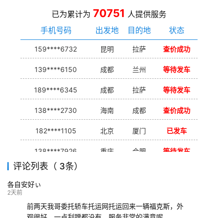
70751
已为累计为
人提供服务
手机号码
出发地
目的地
状态
159****6732
昆明
拉萨
查价成功
139****6150
成都
兰州
等待发车
189****6345
成都
拉萨
等待发车
138****2730
海南
成都
查价成功
182****1105
北京
厦门
已发车
138****7926
重庆
合肥
等待发车
评论列表（ 3条）
139****9233
海口
成都
已发出
各自安好ぃ
132****9952
成都
玉林
已发车
2天前
前两天我哥委托轿车托运网托运回来一辆福克斯，外
观很好，一点刮蹭都没有，服务非常的满意呢。