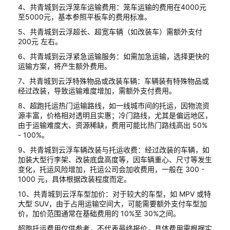
4、共青城到云浮笼车运输费用：笼车运输的费用在4000元
至5000元，基本参照平板车的费用标准。
5、共青城到云浮超长、超宽车辆（如改装车）需额外支付
200元 左右。
6、共青城到云浮紧急运输服务：如需加急运输，选择更快的
运输方案，将产生额外费用。
7、共青城到云浮特殊物品或改装车辆：车辆装有特殊物品或
经过改装，导致运输难度增加，需额外支付费用。
8、超跑托运热门运输路线，如一线城市间的托运，因物流资
源丰富，价格相对透明且实惠；冷门路线，尤其是偏远地区，
由于运输难度大、资源稀缺，费用可能比热门路线高出 50%
- 100%。
9、共青城到云浮车辆改装与托运收费：经过改装的车辆，如
加装大型行李架、改装底盘高度等，因车辆重心、尺寸等发生
变化，托运风险增加，托运公司会加收费用，一般在 300 -
1000 元，具体根据改装程度而定。
10、共青城到云浮车型加价：对于较大的车型，如 MPV 或特
大型 SUV，由于占用运输空间大，可能需要额外支付车型加
价，加价范围通常在基础费用的 10%至 30%之间。
超跑托运费用仅供参考，不代表最终报价，具体费用需根据实