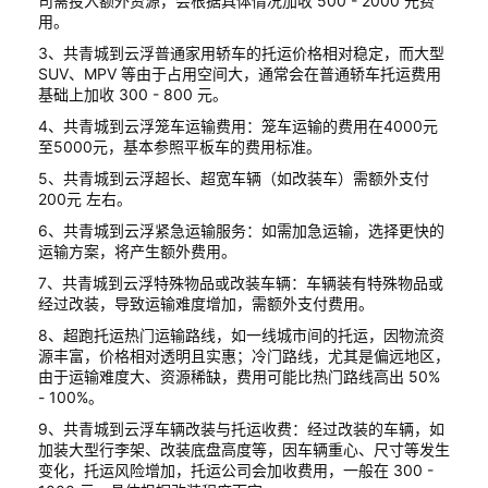
司需投入额外资源，会根据具体情况加收 500 - 2000 元费
用。
3、共青城到云浮普通家用轿车的托运价格相对稳定，而大型
SUV、MPV 等由于占用空间大，通常会在普通轿车托运费用
基础上加收 300 - 800 元。
4、共青城到云浮笼车运输费用：笼车运输的费用在4000元
至5000元，基本参照平板车的费用标准。
5、共青城到云浮超长、超宽车辆（如改装车）需额外支付
200元 左右。
6、共青城到云浮紧急运输服务：如需加急运输，选择更快的
运输方案，将产生额外费用。
7、共青城到云浮特殊物品或改装车辆：车辆装有特殊物品或
经过改装，导致运输难度增加，需额外支付费用。
8、超跑托运热门运输路线，如一线城市间的托运，因物流资
源丰富，价格相对透明且实惠；冷门路线，尤其是偏远地区，
由于运输难度大、资源稀缺，费用可能比热门路线高出 50%
- 100%。
9、共青城到云浮车辆改装与托运收费：经过改装的车辆，如
加装大型行李架、改装底盘高度等，因车辆重心、尺寸等发生
变化，托运风险增加，托运公司会加收费用，一般在 300 -