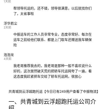
132****9952
成都
玉林
已发车
1天前
帮领导托运的，还不错，领导很满意，以后就找你们
了，太省事啦
浮华若尘
2天前
中振运车的工作人员非常专业，态度非常好、每次在
运车之前给他们联系、都是上门取车还赠送我车辆保
险
泡泡龙
4天前
我老哥推荐我去的，我老哥是那种一般不喜欢说什么
好的，这次居然破天荒的把轿车托运网夸了一遍，看
这态度我赶紧把车交给了轿车托运网，很放心
共青城到云浮超跑托运【今日已有249用户查看了中振物流】
一、共青城到云浮超跑托运公司介
绍