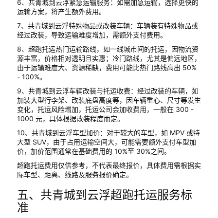
6、共青城到云浮紧急运输服务：如需加急运输，选择更快的
运输方案，将产生额外费用。
7、共青城到云浮特殊物品或改装车辆：车辆装有特殊物品或
经过改装，导致运输难度增加，需额外支付费用。
8、超跑托运热门运输路线，如一线城市间的托运，因物流资
源丰富，价格相对透明且实惠；冷门路线，尤其是偏远地区，
由于运输难度大、资源稀缺，费用可能比热门路线高出 50%
- 100%。
9、共青城到云浮车辆改装与托运收费：经过改装的车辆，如
加装大型行李架、改装底盘高度等，因车辆重心、尺寸等发生
变化，托运风险增加，托运公司会加收费用，一般在 300 -
1000 元，具体根据改装程度而定。
10、共青城到云浮车型加价：对于较大的车型，如 MPV 或特
大型 SUV，由于占用运输空间大，可能需要额外支付车型加
价，加价范围通常在基础费用的 10%至 30%之间。
超跑托运费用仅供参考，不代表最终报价，具体费用需根据实
际车型、距离、线路及服务报价确定。
五、共青城到云浮超跑托运服务标
准