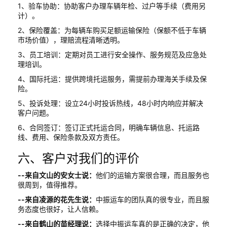
1、验车协助：协助客户办理车辆年检、过户等手续（费用另
计）。
2、保险覆盖：为每辆车购买足额运输保险（保额不低于车辆
市场价值），理赔流程清晰透明。
3、员工培训：定期对员工进行安全操作、服务规范及应急处
理培训。
4、国际托运：提供跨境托运服务，需提前办理海关手续及保
险。
5、投诉处理：设立24小时投诉热线，48小时内响应并解决
客户问题。
6、合同签订：签订正式托运合同，明确车辆信息、托运路
线、费用、保险条款及双方责任。
六、客户对我们的评价
--来自文山的安女士说：
他们的运输方案很合理，而且服务也
很周到，值得推荐。
--来自凌源的花先生说：
中振运车的团队真的很专业，而且服
务态度也很好，让人信赖。
--来自鹤山的苗经理说：
选择中振运车真的是正确的决定，他