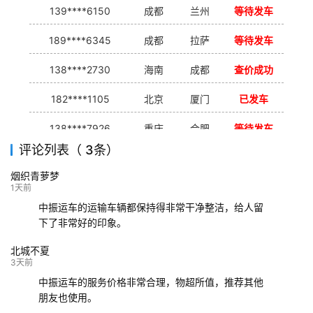
139****6150
成都
兰州
等待发车
189****6345
成都
拉萨
等待发车
138****2730
海南
成都
查价成功
182****1105
北京
厦门
已发车
138****7926
重庆
合肥
等待发车
评论列表（ 3条）
139****9233
海口
成都
已发出
烟织青萝梦
132****9952
成都
玉林
已发车
1天前
中振运车的运输车辆都保持得非常干净整洁，给人留
下了非常好的印象。
北城不夏
3天前
中振运车的服务价格非常合理，物超所值，推荐其他
朋友也使用。