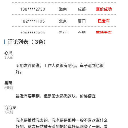
138****2730
海南
成都
查价成功
182****1105
北京
厦门
已发车
138****7926
重庆
合肥
等待发车
评论列表（ 3条）
139****9233
海口
成都
已发出
心贝
132****9952
成都
玉林
已发车
3天前
听朋友评价说，工作人员很有耐心，车子运到也很
好。
呆萌
6天前
最近有要用到，但是没太熟悉这块，价格便宜
泡泡龙
7天前
我老哥推荐我去的，我老哥是那种一般不喜欢说什么
好的，这次居然破天荒的把轿车托运网夸了一遍，看