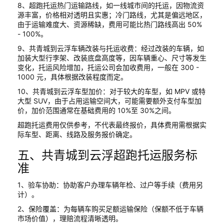
8、超跑托运热门运输路线，如一线城市间的托运，因物流资
源丰富，价格相对透明且实惠；冷门路线，尤其是偏远地区，
由于运输难度大、资源稀缺，费用可能比热门路线高出 50%
- 100%。
9、共青城到云浮车辆改装与托运收费：经过改装的车辆，如
加装大型行李架、改装底盘高度等，因车辆重心、尺寸等发生
变化，托运风险增加，托运公司会加收费用，一般在 300 -
1000 元，具体根据改装程度而定。
10、共青城到云浮车型加价：对于较大的车型，如 MPV 或特
大型 SUV，由于占用运输空间大，可能需要额外支付车型加
价，加价范围通常在基础费用的 10%至 30%之间。
超跑托运费用仅供参考，不代表最终报价，具体费用需根据实
际车型、距离、线路及服务报价确定。
五、共青城到云浮超跑托运服务标
准
1、验车协助：协助客户办理车辆年检、过户等手续（费用另
计）。
2、保险覆盖：为每辆车购买足额运输保险（保额不低于车辆
市场价值），理赔流程清晰透明。