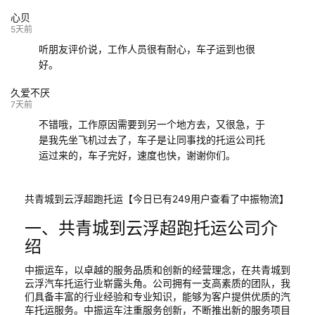
心贝
5天前
听朋友评价说，工作人员很有耐心，车子运到也很
好。
久爱不厌
7天前
不错哦，工作原因需要到另一个地方去，又很急，于
是我先坐飞机过去了，车子是让同事找的托运公司托
运过来的，车子完好，速度也快，谢谢你们。
共青城到云浮超跑托运【今日已有249用户查看了中振物流】
一、共青城到云浮超跑托运公司介
绍
中振运车，以卓越的服务品质和创新的经营理念，在共青城到
云浮汽车托运行业崭露头角。公司拥有一支高素质的团队，我
们具备丰富的行业经验和专业知识，能够为客户提供优质的汽
车托运服务。中振运车注重服务创新，不断推出新的服务项目