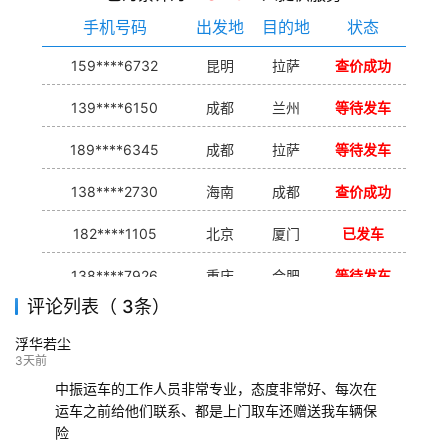
手机号码
出发地
目的地
状态
159****6732
昆明
拉萨
查价成功
139****6150
成都
兰州
等待发车
189****6345
成都
拉萨
等待发车
138****2730
海南
成都
查价成功
182****1105
北京
厦门
已发车
138****7926
重庆
合肥
等待发车
评论列表（ 3条）
139****9233
海口
成都
已发出
浮华若尘
132****9952
成都
玉林
已发车
3天前
中振运车的工作人员非常专业，态度非常好、每次在
运车之前给他们联系、都是上门取车还赠送我车辆保
险