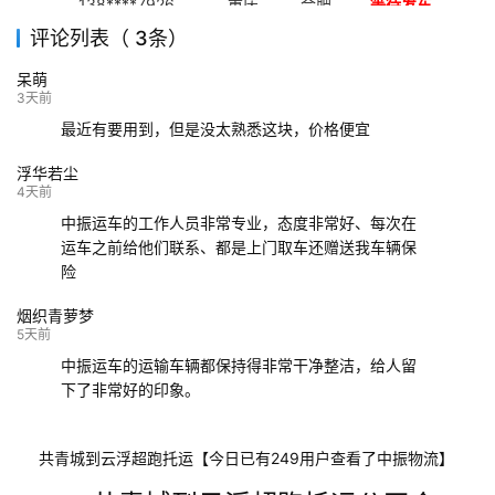
138****7926
重庆
合肥
等待发车
评论列表（ 3条）
139****9233
海口
成都
已发出
呆萌
132****9952
成都
玉林
已发车
3天前
最近有要用到，但是没太熟悉这块，价格便宜
浮华若尘
4天前
中振运车的工作人员非常专业，态度非常好、每次在
运车之前给他们联系、都是上门取车还赠送我车辆保
险
烟织青萝梦
5天前
中振运车的运输车辆都保持得非常干净整洁，给人留
下了非常好的印象。
共青城到云浮超跑托运【今日已有249用户查看了中振物流】